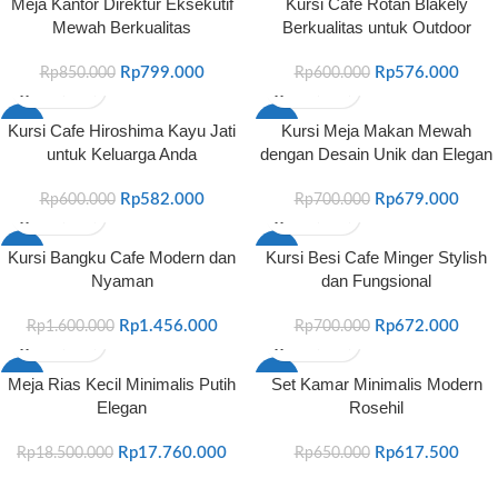
Meja Kantor Direktur Eksekutif
Kursi Cafe Rotan Blakely
Mewah Berkualitas
Berkualitas untuk Outdoor
Rp
799.000
Rp
576.000
Rp
850.000
Rp
600.000
-3%
-3%
Kursi Cafe Hiroshima Kayu Jati
Kursi Meja Makan Mewah
untuk Keluarga Anda
dengan Desain Unik dan Elegan
Rp
582.000
Rp
679.000
Rp
600.000
Rp
700.000
-9%
-4%
Kursi Bangku Cafe Modern dan
Kursi Besi Cafe Minger Stylish
Nyaman
dan Fungsional
Rp
1.456.000
Rp
672.000
Rp
1.600.000
Rp
700.000
-4%
-5%
Meja Rias Kecil Minimalis Putih
Set Kamar Minimalis Modern
Elegan
Rosehil
Rp
17.760.000
Rp
617.500
Rp
18.500.000
Rp
650.000