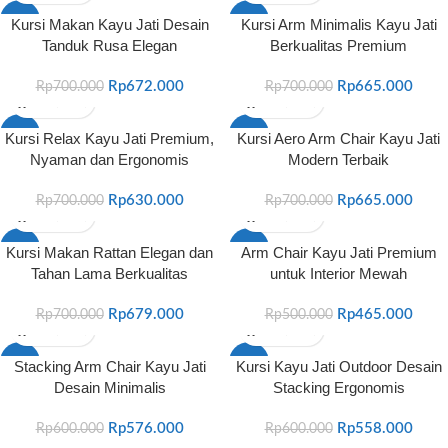
-4%
-5%
Kursi Makan Kayu Jati Desain
Kursi Arm Minimalis Kayu Jati
Tanduk Rusa Elegan
Berkualitas Premium
HOT
HOT
Rp
672.000
Rp
665.000
Rp
700.000
Rp
700.000
-10%
-5%
Kursi Relax Kayu Jati Premium,
Kursi Aero Arm Chair Kayu Jati
Nyaman dan Ergonomis
Modern Terbaik
HOT
HOT
Rp
630.000
Rp
665.000
Rp
700.000
Rp
700.000
-3%
-7%
Kursi Makan Rattan Elegan dan
Arm Chair Kayu Jati Premium
Tahan Lama Berkualitas
untuk Interior Mewah
HOT
HOT
Rp
679.000
Rp
465.000
Rp
700.000
Rp
500.000
-4%
-7%
Stacking Arm Chair Kayu Jati
Kursi Kayu Jati Outdoor Desain
Desain Minimalis
Stacking Ergonomis
HOT
HOT
Rp
576.000
Rp
558.000
Rp
600.000
Rp
600.000