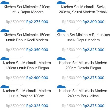
-9%
-8%
Kitchen Set Minimalis 240cm
Kitchen Set Minimalis Stella
untuk Dapur Modern
240cm, Solusi Modern Terbaik
Rp
2.275.000
Rp
2.300.000
Rp
2.500.000
Rp
2.500.000
-6%
-7%
Kitchen Set Minimalis 150cm
Kitchen Set Minimalis Berkualitas
untuk Dapur Kecil Modern
untuk Dapur Modern
Rp
2.350.000
Rp
2.325.000
Rp
2.500.000
Rp
2.500.000
-4%
-5%
Kitchen Set Minimalis Modern
Kitchen Set Minimalis Modern
120cm untuk Dapur Elegan
200cm Desain Elegan
Rp
2.400.000
Rp
2.375.000
Rp
2.500.000
Rp
2.500.000
-7%
-5%
Kitchen Set Minimalis Modern
Kitchen Set Minimalis Modern
Lurus Panjang 180cm
240 cm Berkualitas
Rp
2.325.000
Rp
2.375.000
Rp
2.500.000
Rp
2.500.000