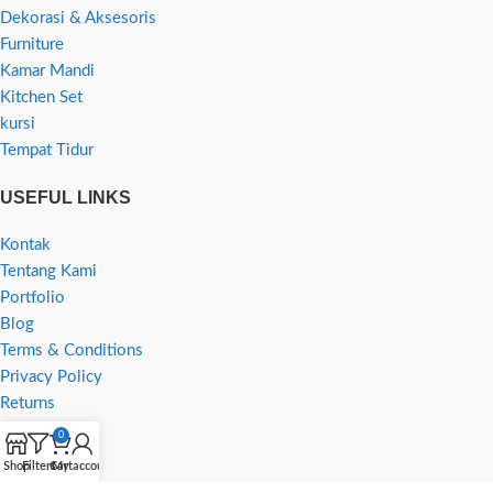
Dekorasi & Aksesoris
Furniture
Kamar Mandi
Kitchen Set
kursi
Tempat Tidur
USEFUL LINKS
Kontak
Tentang Kami
Portfolio
Blog
Terms & Conditions
Privacy Policy
Returns
0
Shop
Filters
Cart
My account