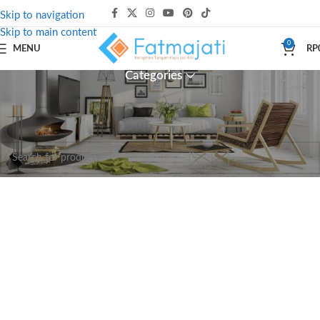
Skip to navigation
Skip to main content
0
MENU
RP
Categories
Beranda
Dekorasi & Aksesoris
Tempat Tisu
Tidak ada produk yang ditemukan sesuai dengan pilihan Anda.