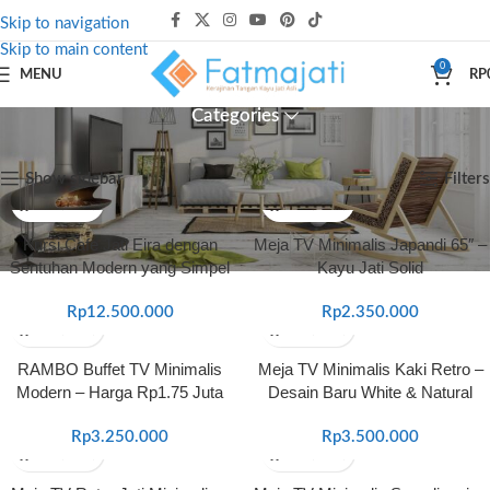
Skip to navigation
Skip to main content
0
MENU
RP
Categories
Beranda
Shop
Halaman 3
Menampilkan 25–36 dari 512 hasil
Show sidebar
Filters
Kursi Cafe Jati Eira dengan
Meja TV Minimalis Japandi 65″ –
Sentuhan Modern yang Simpel
Kayu Jati Solid
Rp
12.500.000
Rp
2.350.000
RAMBO Buffet TV Minimalis
Meja TV Minimalis Kaki Retro –
Modern – Harga Rp1.75 Juta
Desain Baru White & Natural
Rp
3.250.000
Rp
3.500.000