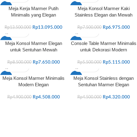
-3%
-7%
Meja Kerja Marmer Putih
Meja Konsol Marmer Kaki
Minimalis yang Elegan
Stainless Elegan dan Mewah
Rp
13.095.000
Rp
6.975.000
Rp
13.500.000
Rp
7.500.000
-10%
-7%
Meja Konsol Marmer Elegan
Console Table Marmer Minimalis
untuk Sentuhan Mewah
untuk Dekorasi Modern
Rp
7.650.000
Rp
5.115.000
Rp
8.500.000
Rp
5.500.000
-8%
-4%
Meja Konsol Marmer Minimalis
Meja Konsol Stainless dengan
Modern Elegan
Sentuhan Marmer Elegan
Rp
4.508.000
Rp
4.320.000
Rp
4.900.000
Rp
4.500.000