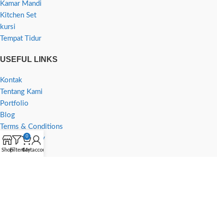
Kamar Mandi
Kitchen Set
kursi
Tempat Tidur
USEFUL LINKS
Kontak
Tentang Kami
Portfolio
Blog
Terms & Conditions
0
Privacy Policy
Returns
Shop
Filters
Cart
My account