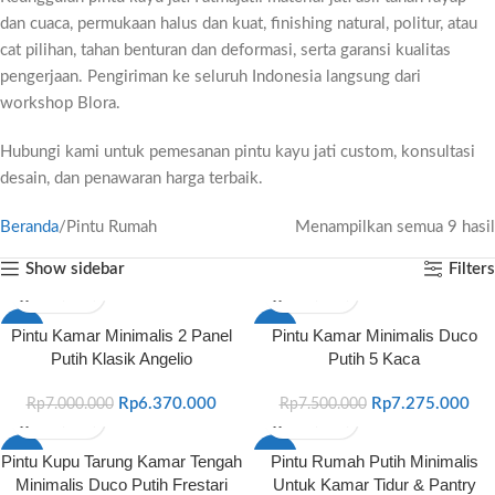
dan cuaca, permukaan halus dan kuat, finishing natural, politur, atau
cat pilihan, tahan benturan dan deformasi, serta garansi kualitas
pengerjaan. Pengiriman ke seluruh Indonesia langsung dari
workshop Blora.
Hubungi kami untuk pemesanan pintu kayu jati custom, konsultasi
desain, dan penawaran harga terbaik.
Beranda
Pintu Rumah
Menampilkan semua 9 hasil
Show sidebar
Filters
-9%
-3%
Pintu Kamar Minimalis 2 Panel
Pintu Kamar Minimalis Duco
Putih Klasik Angelio
Putih 5 Kaca
Rp
6.370.000
Rp
7.275.000
Rp
7.000.000
Rp
7.500.000
-7%
-6%
Pintu Kupu Tarung Kamar Tengah
Pintu Rumah Putih Minimalis
Minimalis Duco Putih Frestari
Untuk Kamar Tidur & Pantry