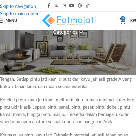
Skip to navigation
Skip to main content
0
MENU
RP
Categories
Pintu Kayu Jati Blora Minimalis
Fatmajati menghadirkan koleksi pintu kayu jati berkualitas tinggi
yang dibuat langsung oleh pengrajin berpengalaman dari Blora, Jawa
Tengah. Setiap pintu jati kami dibuat dari kayu jati asli grade A yang
kokoh, tahan lama, dan indah secara estetika.
Koleksi pintu kayu jati kami meliputi: pintu rumah minimalis modern,
pintu ukir klasik Jepara, pintu panel, pintu geser, pintu dobel, pintu
kamar mandi, hingga pintu masjid. Tersedia dalam berbagai ukuran
standar maupun custom sesuai kebutuhan bangunan Anda.
Keunggulan pintu kayu jati Fatmajati: material jati asli tahan rayap