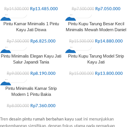
Rp
13.485.000
Rp
7.050.000
Rp
14.500.000
Rp
7.500.000
-9%
-4%
Pintu Kamar Minimalis 1 Pintu
Pintu Kupu Tarung Besar Kecil
Kayu Jati Diswa
Minimalis Mewah Modern Daniel
Rp
6.825.000
Rp
14.880.000
Rp
7.500.000
Rp
15.500.000
-9%
-8%
Pintu Minimalis Elegan Kayu Jati
Pintu Kupu Tarung Model Strip
Salur Japandi Tania
Kayu Jati
Rp
8.190.000
Rp
13.800.000
Rp
9.000.000
Rp
15.000.000
-8%
Pintu Minimalis Kamar Strip
Modern 1 Pintu Bakia
Rp
7.360.000
Rp
8.000.000
Tren
desain pintu rumah berbahan kayu
saat ini menunjukkan
perkembangan signifikan, dengan fokus utama pada perpaduan