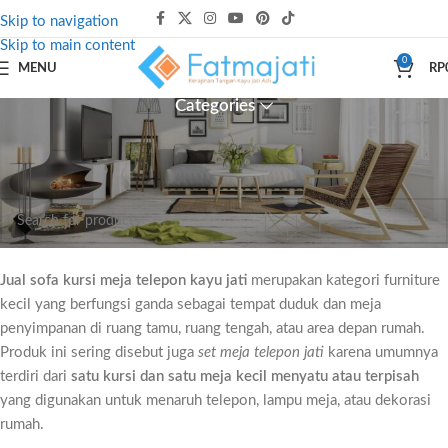
Skip to navigation
Skip to main content
0
MENU
RP
Categories
Beranda
sofa
Sofa Kursi Meja Telepon
Tidak ada produk yang ditemukan sesuai dengan pilihan Anda.
Jual sofa kursi meja telepon kayu jati
merupakan kategori furniture
kecil yang berfungsi ganda sebagai tempat duduk dan meja
penyimpanan di ruang tamu, ruang tengah, atau area depan rumah.
Produk ini sering disebut juga
set meja telepon jati
karena umumnya
terdiri dari
satu kursi dan satu meja kecil menyatu atau terpisah
yang digunakan untuk menaruh telepon, lampu meja, atau dekorasi
rumah.