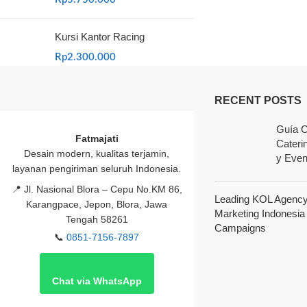
Kursi Kantor Racing
Rp
2.300.000
RECENT POSTS
Guía C
Fatmajati
Cateri
Desain modern, kualitas terjamin,
y Even
layanan pengiriman seluruh Indonesia.
📍
Jl. Nasional Blora – Cepu No.KM 86,
Leading KOL Agency 
Karangpace, Jepon, Blora, Jawa
Marketing Indonesia
Tengah 58261
Campaigns
📞
0851-7156-7897
Chat via WhatsApp