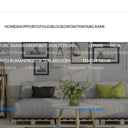
HOME
SHOP
PORTOFOLIO
BLOG
KONTAK
TENTANG KAMI
TURE
KAMAR MANDI
KITCHEN SET
KURSI
LEMARI
MEJA
oducts
9 Products
12 Products
257 Products
46 Products
168 Produ
INTU RUMAH
PRODUK TERLARIS
SOFA
TEMPAT TIDUR
 Products
1 Product
13 Products
61 Products
 Cafe
malis 4 Kursi Tipe Nara
Meja Cafe Jati Minimalis 4 Kursi Tipe Os
000.000
Rp
4.000.000