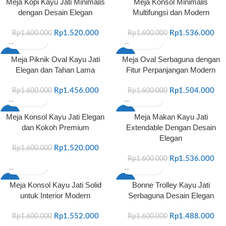
Meja Kopi Kayu Jati Minimalis
Meja Konsol Minimalis
dengan Desain Elegan
Multifungsi dan Modern
HOT
HOT
Rp
1.520.000
Rp
1.536.000
Rp
1.600.000
Rp
1.600.000
-9%
-6%
Meja Piknik Oval Kayu Jati
Meja Oval Serbaguna dengan
Elegan dan Tahan Lama
Fitur Perpanjangan Modern
HOT
HOT
Rp
1.456.000
Rp
1.504.000
Rp
1.600.000
Rp
1.600.000
-5%
-4%
Meja Konsol Kayu Jati Elegan
Meja Makan Kayu Jati
dan Kokoh Premium
Extendable Dengan Desain
HOT
HOT
Elegan
Rp
1.520.000
Rp
1.600.000
Rp
1.536.000
Rp
1.600.000
-3%
-7%
Meja Konsol Kayu Jati Solid
Bonne Trolley Kayu Jati
untuk Interior Modern
Serbaguna Desain Elegan
HOT
HOT
Rp
1.552.000
Rp
1.488.000
Rp
1.600.000
Rp
1.600.000