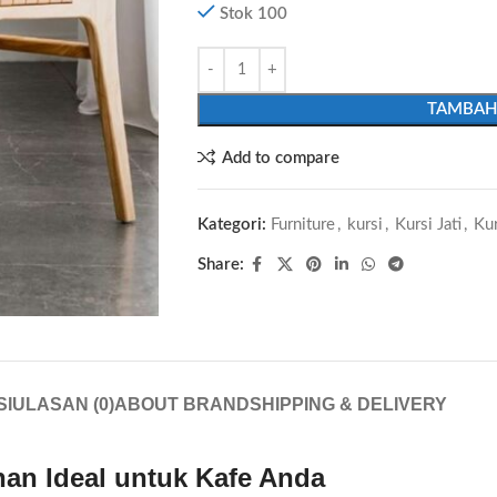
Stok 100
TAMBAH
Add to compare
Kategori:
Furniture
,
kursi
,
Kursi Jati
,
Kur
Share:
SI
ULASAN (0)
ABOUT BRAND
SHIPPING & DELIVERY
han Ideal untuk Kafe Anda