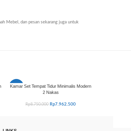
ah Mebel, dan pesan sekarang juga untuk
n
Kamar Set Tempat Tidur Minimalis Modern
Meja Kantor E
-9%
-6%
2 Nakas
Rp
9.450
Rp
7.962.500
Rp
8.750.000
 LINKS