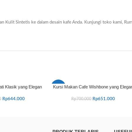
Kulit Sintetis ke dalam desain kafe Anda. Kunjungi toko kami, Rum
ati Klasik yang Elegan
Kursi Makan Cafe Wishbone yang Elega
-7%
Rp
644.000
Rp
651.000
0
Rp
700.000
PRODUK TERLARIS
USEFUL