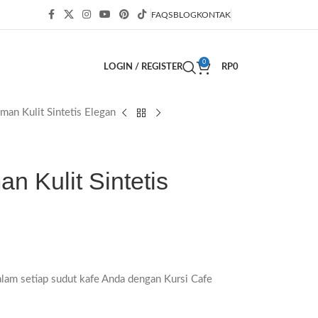
FAQS
BLOG
KONTAK
0
LOGIN / REGISTER
RP
0
man Kulit Sintetis Elegan
n Kulit Sintetis
am setiap sudut kafe Anda dengan Kursi Cafe