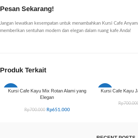
Pesan Sekarang!
Jangan lewatkan kesempatan untuk menambahkan Kursi Cafe Anyaman 
memberikan sentuhan modern dan elegan dalam ruang kafe Anda!
Produk Terkait
Kursi Cafe Kayu Mix Rotan Alami yang
Kursi Cafe Kayu J
-7%
-8%
Elegan
Rp
700.00
Rp
651.000
Rp
700.000
RECENT POSTS