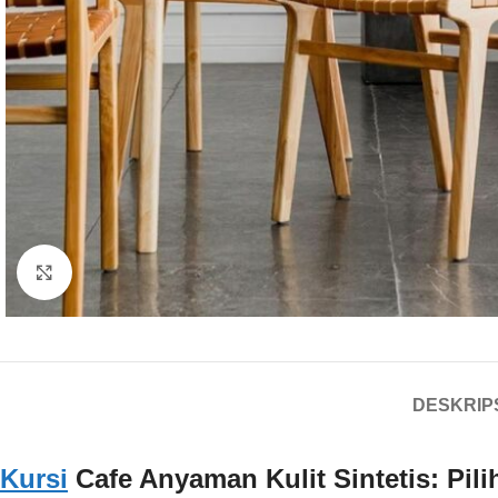
Click to enlarge
DESKRIP
Kursi
Cafe Anyaman Kulit Sintetis: Pili