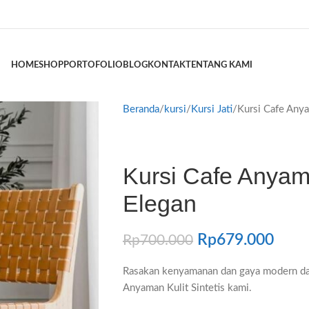
HOME
SHOP
PORTOFOLIO
BLOG
KONTAK
TENTANG KAMI
Beranda
kursi
Kursi Jati
Kursi Cafe Anya
Kursi Cafe Anyama
Elegan
Rp
679.000
Rp
700.000
Rasakan kenyamanan dan gaya modern dal
Anyaman Kulit Sintetis kami.