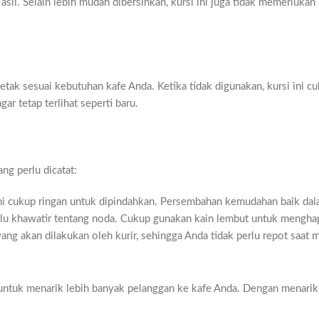
asli. Selain lebih mudah dibersihkan, kursi ini juga tidak memerluka
etak sesuai kebutuhan kafe Anda. Ketika tidak digunakan, kursi ini c
r tetap terlihat seperti baru.
ng perlu dicatat:
ini cukup ringan untuk dipindahkan. Persembahan kemudahan baik d
erlu khawatir tentang noda. Cukup gunakan kain lembut untuk mengha
 akan dilakukan oleh kurir, sehingga Anda tidak perlu repot saat 
 untuk menarik lebih banyak pelanggan ke kafe Anda. Dengan menarik,