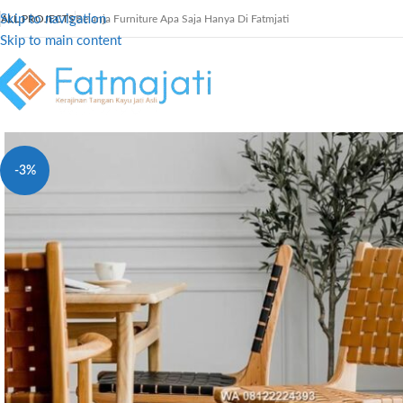
Skip to navigation
ALL PROJECTS
Belanja Furniture Apa Saja Hanya Di Fatmjati
Skip to main content
-3%