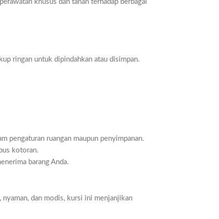
n perawatan khusus dan tahan terhadap berbagai
ukup ringan untuk dipindahkan atau disimpan.
alam pengaturan ruangan maupun penyimpanan.
pus kotoran.
menerima barang Anda.
 nyaman, dan modis, kursi ini menjanjikan