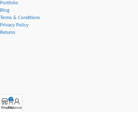
Portfolio
Blog
Terms & Conditions
Privacy Policy
Returns
0
Shop
Cart
My account