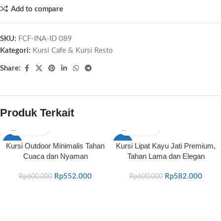
Add to compare
SKU:
FCF-INA-ID 089
Kategori:
Kursi Cafe & Kursi Resto
Share:
Produk Terkait
-8%
-3%
Kursi Outdoor Minimalis Tahan
Kursi Lipat Kayu Jati Premium,
Cuaca dan Nyaman
Tahan Lama dan Elegan
HOT
HOT
Rp
552.000
Rp
582.000
Rp
600.000
Rp
600.000