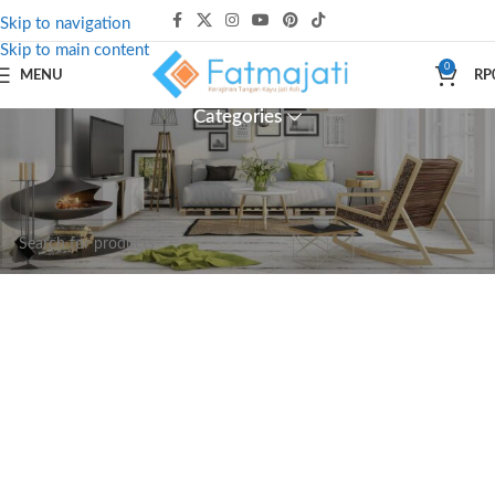
Skip to navigation
Skip to main content
0
MENU
RP
Categories
Beranda
Produk dengan tag “Kursi Ergonomis”
Tidak ada produk yang ditemukan sesuai dengan pilihan Anda.