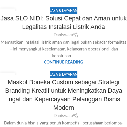
JASA & LAYANAN
06
Jasa SLO NIDI: Solusi Cepat dan Aman untuk
JUL
Legalitas Instalasi Listrik Anda
Daniswara
Memastikan instalasi listrik aman dan legal bukan sekadar formalitas
—ini menyangkut keselamatan, kelancaran operasional, dan
kepatuhan ...
CONTINUE READING
JASA & LAYANAN
06
Maskot Boneka Custom sebagai Strategi
JUL
Branding Kreatif untuk Meningkatkan Daya
Ingat dan Kepercayaan Pelanggan Bisnis
Modern
Daniswara
Dalam dunia bisnis yang penuh kompetisi, perusahaan berlomba-