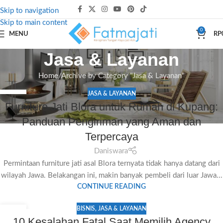
Skip to navigation
Skip to main content
0
MENU
RP
Jasa & Layanan
Home
Archive by Category "Jasa & Layanan"
JASA & LAYANAN
06
Furniture Jati Blora untuk Rumah di Kupang:
JUL
Panduan Pengiriman yang Aman dan
Terpercaya
Daniswara
Permintaan furniture jati asal Blora ternyata tidak hanya datang dari
wilayah Jawa. Belakangan ini, makin banyak pembeli dari luar Jawa...
CONTINUE READING
BISNIS
,
JASA & LAYANAN
06
10 Kesalahan Fatal Saat Memilih Agency
JUL