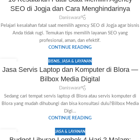
SEO di Jogja dan Cara Menghindarinya
Daniswara
Pelajari kesalahan fatal saat memilih agency SEO di Jogja agar bisnis
Anda tidak rugi. Temukan tips memilih layanan SEO yang
profesional, aman, dan efektif.
CONTINUE READING
BISNIS
,
JASA & LAYANAN
06
Jasa Servis Laptop dan Komputer di Blora —
JUL
Bilbox Media Digital
Daniswara
Sedang cari tempat servis laptop di Blora atau servis komputer di
Blora yang mudah dihubungi dan bisa konsultasi dulu?Bilbox Media
Digi...
CONTINUE READING
JASA & LAYANAN
06
Budget Liburan Lombok 4 Hari 3 Malam: