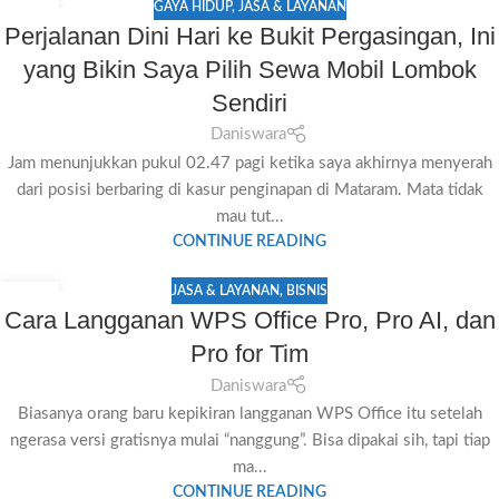
GAYA HIDUP
,
JASA & LAYANAN
06
Perjalanan Dini Hari ke Bukit Pergasingan, Ini
JUL
yang Bikin Saya Pilih Sewa Mobil Lombok
Sendiri
Daniswara
Jam menunjukkan pukul 02.47 pagi ketika saya akhirnya menyerah
dari posisi berbaring di kasur penginapan di Mataram. Mata tidak
mau tut...
CONTINUE READING
JASA & LAYANAN
,
BISNIS
06
Cara Langganan WPS Office Pro, Pro AI, dan
JUL
Pro for Tim
Daniswara
Biasanya orang baru kepikiran langganan WPS Office itu setelah
ngerasa versi gratisnya mulai “nanggung”. Bisa dipakai sih, tapi tiap
ma...
CONTINUE READING