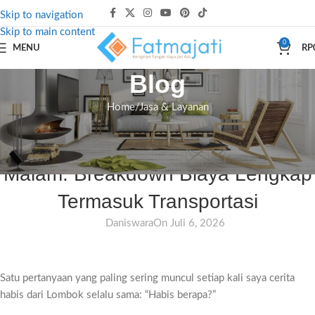
Skip to navigation
Skip to main content
0
MENU
RP
Blog
Home
Jasa & Layanan
JASA & LAYANAN
Budget Liburan Lombok 4 Hari 3
Malam: Breakdown Biaya Lengkap
Termasuk Transportasi
Daniswara
On Juli 6, 2026
Satu pertanyaan yang paling sering muncul setiap kali saya cerita
habis dari Lombok selalu sama: “Habis berapa?”