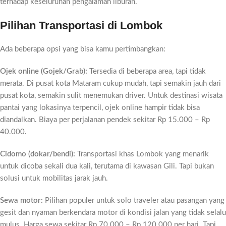
terhadap keseluruhan pengalaman liburan.
Pilihan Transportasi di Lombok
Ada beberapa opsi yang bisa kamu pertimbangkan:
Ojek online (Gojek/Grab):
Tersedia di beberapa area, tapi tidak
merata. Di pusat kota Mataram cukup mudah, tapi semakin jauh dari
pusat kota, semakin sulit menemukan driver. Untuk destinasi wisata
pantai yang lokasinya terpencil, ojek online hampir tidak bisa
diandalkan. Biaya per perjalanan pendek sekitar Rp 15.000 – Rp
40.000.
Cidomo (dokar/bendi):
Transportasi khas Lombok yang menarik
untuk dicoba sekali dua kali, terutama di kawasan Gili. Tapi bukan
solusi untuk mobilitas jarak jauh.
Sewa motor:
Pilihan populer untuk solo traveler atau pasangan yang
gesit dan nyaman berkendara motor di kondisi jalan yang tidak selalu
mulus. Harga sewa sekitar Rp 70.000 – Rp 120.000 per hari. Tapi