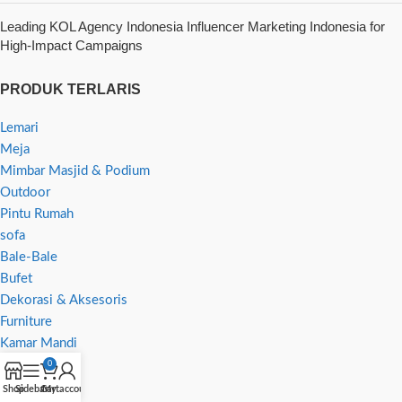
Leading KOL Agency Indonesia Influencer Marketing Indonesia for
High-Impact Campaigns
PRODUK TERLARIS
Lemari
Meja
Mimbar Masjid & Podium
Outdoor
Pintu Rumah
sofa
Bale-Bale
Bufet
Dekorasi & Aksesoris
Furniture
Kamar Mandi
Kitchen Set
0
kursi
Shop
Sidebar
Cart
My account