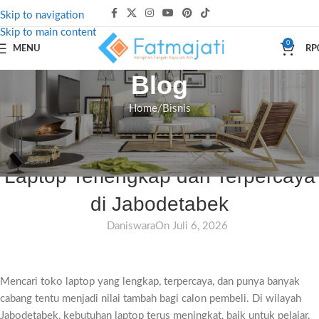
Skip to navigation
Skip to main content
0
MENU
RP
Blog
Home
Bisnis
BISNIS
,
JASA & LAYANAN
Rekomendasi Pusat Jual Beli
Laptop Terlengkap dan Terpercaya
di Jabodetabek
Daniswara
On Juli 6, 2026
Mencari toko laptop yang lengkap, terpercaya, dan punya banyak
cabang tentu menjadi nilai tambah bagi calon pembeli. Di wilayah
Jabodetabek, kebutuhan laptop terus meningkat, baik untuk pelajar,