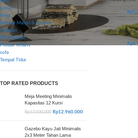
kursi
Lemari
Rp
5.
Meja
Mimbar Masjid & Podium
Outdoor
Kasur Tingkat
Pintu Rumah
Rp
6.
Produk Terlaris
sofa
Tempat Tidur
TOP RATED PRODUCTS
Meja Meeting Minimalis
Kapasitas 12 Kursi
Rp
12.960.000
Rp
13.500.000
Gazebo Kayu Jati Minimalis
2x3 Meter Tahan Lama