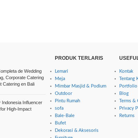
PRODUK TERLARIS
USEFUL
ompleta de Wedding
Lemari
Kontak
ng, Corporate Catering
Meja
Tentang 
t Catering en Bali
Mimbar Masjid & Podium
Portfolio
Outdoor
Blog
Pintu Rumah
Terms & 
Indonesia Influencer
sofa
Privacy P
 for High-Impact
Bale-Bale
Returns
Bufet
Dekorasi & Aksesoris
Furniture