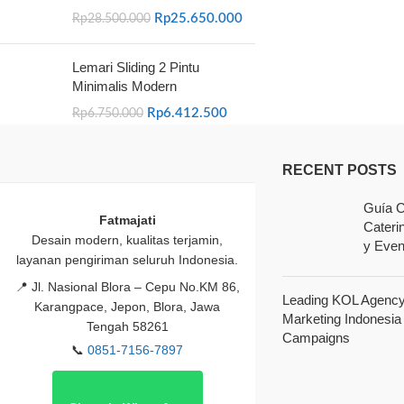
Rp
25.650.000
Rp
28.500.000
Lemari Sliding 2 Pintu
Minimalis Modern
Rp
6.412.500
Rp
6.750.000
RECENT POSTS
Guía C
Fatmajati
Cateri
Desain modern, kualitas terjamin,
y Even
layanan pengiriman seluruh Indonesia.
📍
Jl. Nasional Blora – Cepu No.KM 86,
Leading KOL Agency 
Karangpace, Jepon, Blora, Jawa
Marketing Indonesia
Tengah 58261
Campaigns
📞
0851-7156-7897