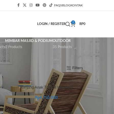
FAQS
BLOG
KONTAK
0
LOGIN / REGISTER
RP
0
MIMBAR MASJID & PODIUM
OUTDOOR
cts
0 Products
35 Products
Show
9
12
18
24
Filters
Ranjang Anak Tingkat Hadward
Rp
4.750.000
Ranjang Anak Susun Meksi Unik