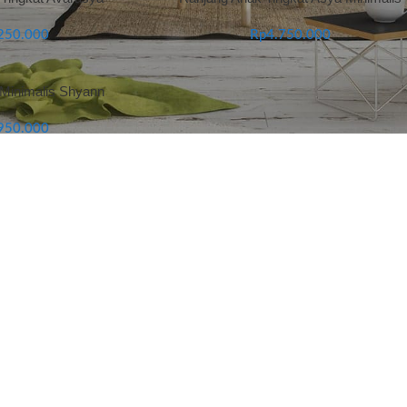
250.000
Rp
4.750.000
 Minimalis Shyann
950.000