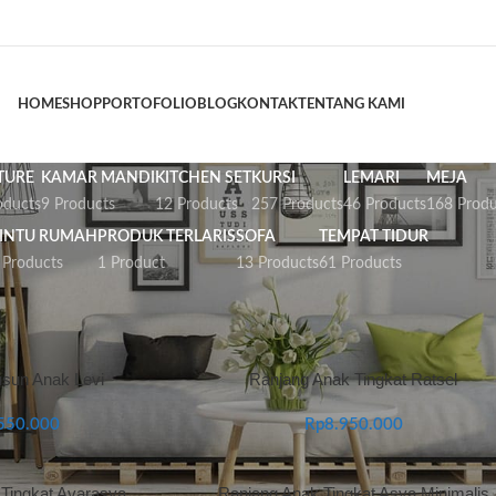
HOME
SHOP
PORTOFOLIO
BLOG
KONTAK
TENTANG KAMI
TURE
KAMAR MANDI
KITCHEN SET
KURSI
LEMARI
MEJA
oducts
9 Products
12 Products
257 Products
46 Products
168 Produ
INTU RUMAH
PRODUK TERLARIS
SOFA
TEMPAT TIDUR
 Products
1 Product
13 Products
61 Products
an tag “mebel jati blora”
sun Anak Levi
Ranjang Anak Tingkat Ratsel
550.000
Rp
8.950.000
Tingkat Avarasya
Ranjang Anak Tingkat Asya Minimalis