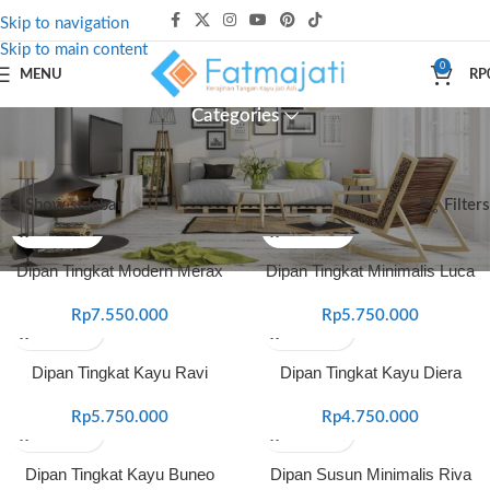
Skip to navigation
Skip to main content
0
MENU
RP
Categories
Beranda
Produk dengan tag “furniture anak”
Halaman 2
Menampilkan 13–24 dari 25 hasil
Show sidebar
Filters
Dipan Tingkat Modern Merax
Dipan Tingkat Minimalis Luca
Rp
7.550.000
Rp
5.750.000
Dipan Tingkat Kayu Ravi
Dipan Tingkat Kayu Diera
Rp
5.750.000
Rp
4.750.000
Dipan Tingkat Kayu Buneo
Dipan Susun Minimalis Riva