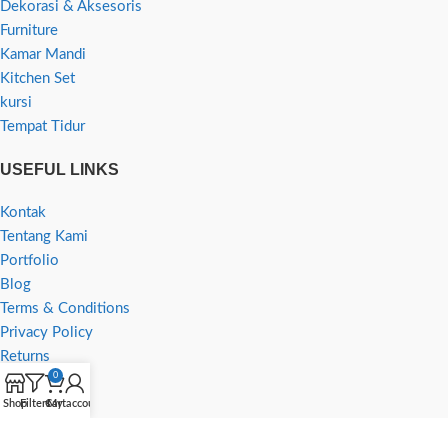
Dekorasi & Aksesoris
Furniture
Kamar Mandi
Kitchen Set
kursi
Tempat Tidur
USEFUL LINKS
Kontak
Tentang Kami
Portfolio
Blog
Terms & Conditions
Privacy Policy
Returns
0
Shop
Filters
Cart
My account