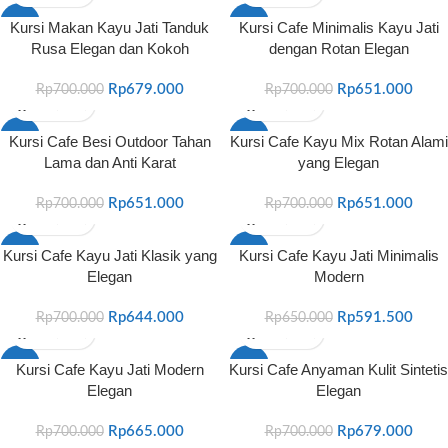
-3%
-7%
Kursi Makan Kayu Jati Tanduk
Kursi Cafe Minimalis Kayu Jati
Rusa Elegan dan Kokoh
dengan Rotan Elegan
HOT
Rp
679.000
Rp
651.000
Rp
700.000
Rp
700.000
-7%
-7%
Kursi Cafe Besi Outdoor Tahan
Kursi Cafe Kayu Mix Rotan Alami
Lama dan Anti Karat
yang Elegan
Rp
651.000
Rp
651.000
Rp
700.000
Rp
700.000
-8%
-9%
Kursi Cafe Kayu Jati Klasik yang
Kursi Cafe Kayu Jati Minimalis
Elegan
Modern
Rp
644.000
Rp
591.500
Rp
700.000
Rp
650.000
-5%
-3%
Kursi Cafe Kayu Jati Modern
Kursi Cafe Anyaman Kulit Sintetis
Elegan
Elegan
Rp
665.000
Rp
679.000
Rp
700.000
Rp
700.000