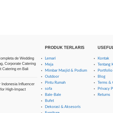
PRODUK TERLARIS
USEFUL
ompleta de Wedding
Lemari
Kontak
ng, Corporate Catering
Meja
Tentang 
t Catering en Bali
Mimbar Masjid & Podium
Portfolio
Outdoor
Blog
Pintu Rumah
Terms & 
Indonesia Influencer
sofa
Privacy P
 for High-Impact
Bale-Bale
Returns
Bufet
Dekorasi & Aksesoris
Furniture