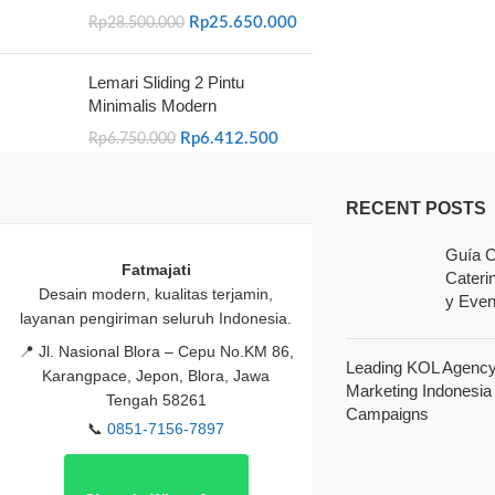
Rp
25.650.000
Rp
28.500.000
Lemari Sliding 2 Pintu
Minimalis Modern
Rp
6.412.500
Rp
6.750.000
RECENT POSTS
Guía C
Fatmajati
Cateri
Desain modern, kualitas terjamin,
y Even
layanan pengiriman seluruh Indonesia.
📍
Jl. Nasional Blora – Cepu No.KM 86,
Leading KOL Agency 
Karangpace, Jepon, Blora, Jawa
Marketing Indonesia
Tengah 58261
Campaigns
📞
0851-7156-7897