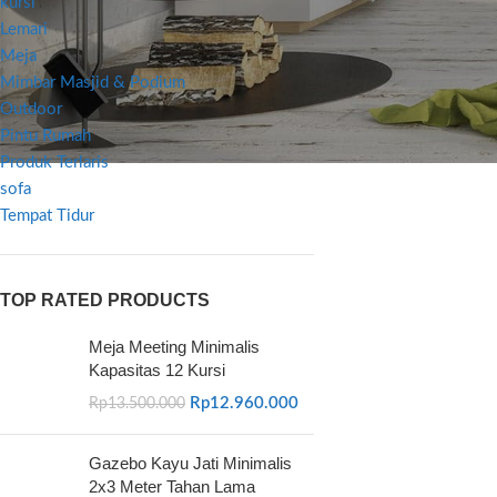
kursi
Lemari
Meja
Mimbar Masjid & Podium
Outdoor
Pintu Rumah
Produk Terlaris
sofa
Tempat Tidur
TOP RATED PRODUCTS
Meja Meeting Minimalis
Kapasitas 12 Kursi
Rp
12.960.000
Rp
13.500.000
Gazebo Kayu Jati Minimalis
2x3 Meter Tahan Lama