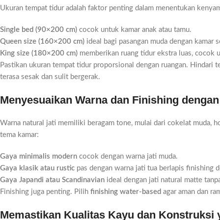
Ukuran tempat tidur adalah faktor penting dalam menentukan kenyam
Single bed (90×200 cm)
cocok untuk kamar anak atau tamu.
Queen size (160×200 cm)
ideal bagi pasangan muda dengan kamar s
King size (180×200 cm)
memberikan ruang tidur ekstra luas, cocok 
Pastikan ukuran tempat tidur proporsional dengan ruangan. Hindari t
terasa sesak dan sulit bergerak.
Menyesuaikan Warna dan Finishing dengan 
Warna natural jati memiliki beragam tone, mulai dari cokelat muda, h
tema kamar:
Gaya minimalis modern
cocok dengan warna jati muda.
Gaya klasik atau rustic
pas dengan warna jati tua berlapis finishing d
Gaya Japandi atau Scandinavian
ideal dengan jati natural matte tanp
Finishing juga penting. Pilih
finishing water-based
agar aman dan ram
Memastikan Kualitas Kayu dan Konstruksi