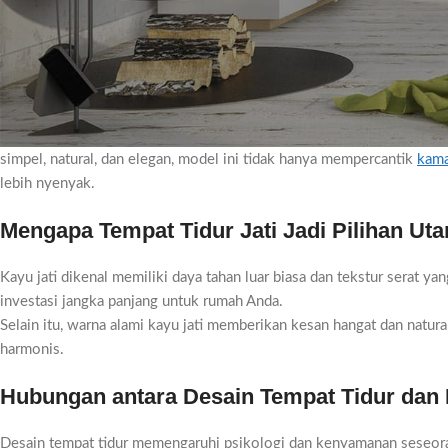
tempat tidur
. Tidak hanya berfungsi sebagai perabot utama di kamar
suasana ruang.
Di antara berbagai jenis material,
kayu jati
selalu menjadi pilihan fav
abadi.
Di tahun 2025 menuju 2026, desain
tempat tidur jati minimalis
semak
simpel, natural, dan elegan, model ini tidak hanya mempercantik
kama
lebih nyenyak.
Mengapa Tempat Tidur Jati Jadi Pilihan Uta
Kayu jati dikenal memiliki daya tahan luar biasa dan tekstur serat y
investasi jangka panjang untuk rumah Anda.
Selain itu, warna alami kayu jati memberikan kesan hangat dan natu
harmonis.
Hubungan antara Desain Tempat Tidur dan K
Desain tempat tidur memengaruhi psikologi dan kenyamanan seseorang