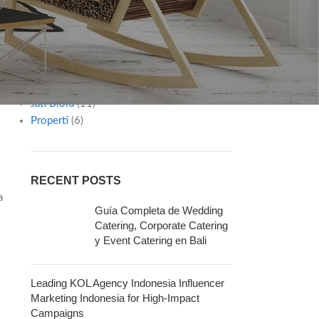
Diy
(2)
Furniture
(1)
Gaya Hidup
(12)
Inspiration
(8)
Interior Ideas
(7)
Jasa & Layanan
(30)
Jati Blora
(11)
Properti
(6)
RECENT POSTS
a
Guía Completa de Wedding
Catering, Corporate Catering
y Event Catering en Bali
Leading KOL Agency Indonesia Influencer
Marketing Indonesia for High-Impact
Campaigns