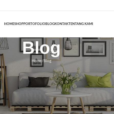
HOME
SHOP
PORTOFOLIO
BLOG
KONTAK
TENTANG KAMI
Blog
Home
Blog
LOG
odel Tempat Tidur Jati Minimalis
baru
swara
On Juli 6, 2026
al. Salah satu faktor utama yang menentukan kenyamanan tidur adalah