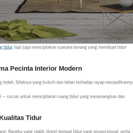
, tempat tidur juga menjadi elemen dekoratif yang memengaruhi
orit karena kekuatannya, keindahannya, dan nilai estetikanya yang
in populer di kalangan pecinta interior modern. Dengan tampilan
r tidur
, tapi juga menciptakan suasana tenang yang membuat tidur
ma Pecinta Interior Modern
ang indah. Sifatnya yang kokoh dan tahan terhadap rayap menjadikanny
ral — cocok untuk menciptakan ruang tidur yang menenangkan dan
ualitas Tidur
. Rangka yang stabil, tinggi tempat tidur yang proporsional, serta