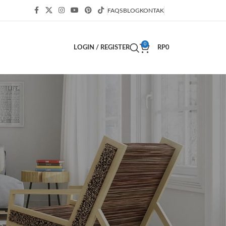
FAQS
BLOG
KONTAK
0
LOGIN / REGISTER
RP
0
KATEGORI
Bisnis
(63)
Blog
(54)
Decor
(2)
Decoration
(3)
Design
(1)
Design trends
(1)