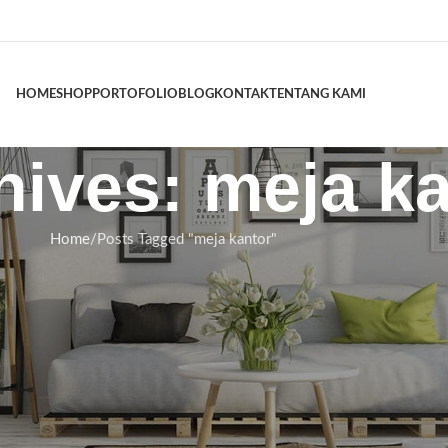
HOME
SHOP
PORTOFOLIO
BLOG
KONTAK
TENTANG KAMI
hives: meja k
Home
Posts Tagged "meja kantor"