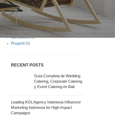
Diy
(2)
Furniture
(1)
Gaya Hidup
(12)
Inspiration
(8)
Interior Ideas
(7)
Jasa & Layanan
(30)
Jati Blora
(11)
Properti
(6)
RECENT POSTS
Guía Completa de Wedding
Catering, Corporate Catering
y Event Catering en Bali
Leading KOL Agency Indonesia Influencer
Marketing Indonesia for High-Impact
Campaigns