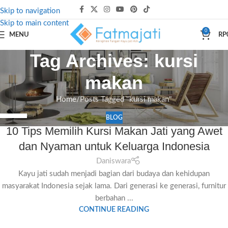
Skip to navigation
Skip to main content
0
MENU
RP
Tag Archives: kursi
makan
Home
Posts Tagged "kursi makan"
BLOG
06
10 Tips Memilih Kursi Makan Jati yang Awet
JUL
dan Nyaman untuk Keluarga Indonesia
Daniswara
Kayu jati sudah menjadi bagian dari budaya dan kehidupan
masyarakat Indonesia sejak lama. Dari generasi ke generasi, furnitur
berbahan ...
CONTINUE READING