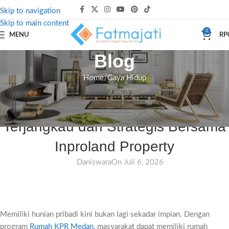
Skip to navigation
Skip to main content
0
MENU
RP
Blog
Home
Gaya Hidup
GAYA HIDUP
Rumah KPR Medan: Solusi Hunian
Terjangkau dan Strategis Bersama
Inproland Property
Daniswara
On Juli 6, 2026
Memiliki hunian pribadi kini bukan lagi sekadar impian. Dengan
program
Rumah KPR Medan
, masyarakat dapat memiliki rumah