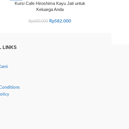
Kursi Cafe Hiroshima Kayu Jati untuk
Kursi Bangku 
-3%
-9%
Keluarga Anda
Rp
1.600
Rp
582.000
Rp
600.000
 LINKS
Kami
Conditions
olicy