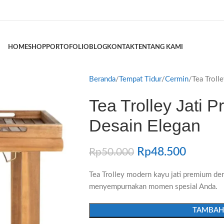
HOME
SHOP
PORTOFOLIO
BLOG
KONTAK
TENTANG KAMI
Beranda
Tempat Tidur
Cermin
Tea Troll
Tea Trolley Jati
Desain Elegan
Rp
48.500
Rp
50.000
Tea Trolley modern kayu jati premium de
menyempurnakan momen spesial Anda.
TAMBAH