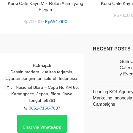
Kursi Cafe Kayu Mix Rotan Alami yang
Kursi Cafe Kayu
-7%
-5%
Elegan
Rp
700.00
Rp
651.000
Rp
700.000
RECENT POSTS
Guía C
Fatmajati
Cateri
Desain modern, kualitas terjamin,
y Even
layanan pengiriman seluruh Indonesia.
📍
Jl. Nasional Blora – Cepu No.KM 86,
Leading KOL Agency 
Karangpace, Jepon, Blora, Jawa
Marketing Indonesia
Tengah 58261
Campaigns
📞
0851-7156-7897
Chat via WhatsApp