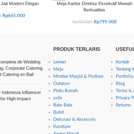
 Jati Modern Elegan
Meja Kantor Direktur Eksekutif Mewah
-6%
Berkualitas
Rp
665.000
0
Rp
799.000
Rp
850.000
PRODUK TERLARIS
USEFUL
ompleta de Wedding
Lemari
Kontak
ng, Corporate Catering
Meja
Tentang 
t Catering en Bali
Mimbar Masjid & Podium
Portfolio
Outdoor
Blog
Pintu Rumah
Terms & 
Indonesia Influencer
sofa
Privacy P
 for High-Impact
Bale-Bale
Returns
Bufet
Dekorasi & Aksesoris
Furniture
Kamar Mandi