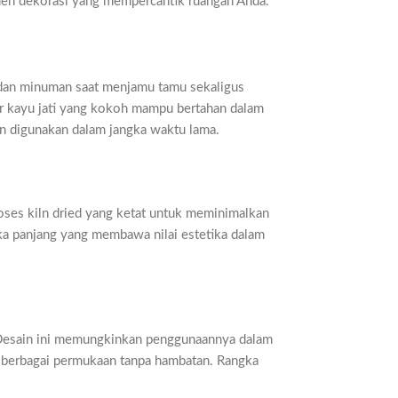
emen dekorasi yang mempercantik ruangan Anda.
 dan minuman saat menjamu tamu sekaligus
r kayu jati yang kokoh mampu bertahan dalam
un digunakan dalam jangka waktu lama.
proses kiln dried yang ketat untuk meminimalkan
gka panjang yang membawa nilai estetika dalam
. Desain ini memungkinkan penggunaannya dalam
di berbagai permukaan tanpa hambatan. Rangka