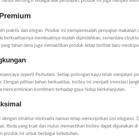
 hanya berfungsi sebagai alat penyajian, produk ini juga menjadi el
 Premium
bih praktis dan elegan. Produk ini mempermudah penyajian makanan
a berkualitasnya membuatnya mudah dipindahkan, sementara struktu
i yang tahan lama juga memastikan produk tetap terlihat baru meskip
ngkungan
r terpercaya seperti Perhutani. Setiap potongan kayu telah menjalani 
Dengan pilihan bahan berkualitas, trolley ini menjadi investasi jan
ga mencerminkan komitmen terhadap gaya hidup berkelanjutan.
ksimal
r dengan struktur minimalis namun tetap menonjolkan sisi elegansi
formal. Roda yang kuat dan mulus memastikan trolley dapat digunakan 
 produk ini untuk berbagai kebutuhan.