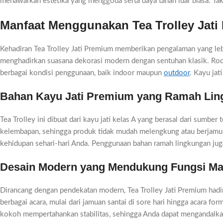
menawarkan estetika yang menggoda serta daya tahan luar biasa. Tak
Manfaat Menggunakan Tea Trolley Jati
Kehadiran Tea Trolley Jati Premium memberikan pengalaman yang le
menghadirkan suasana dekorasi modern dengan sentuhan klasik. Rod
berbagai kondisi penggunaan, baik indoor maupun
outdoor
. Kayu jat
Bahan Kayu Jati Premium yang Ramah Li
Tea Trolley ini dibuat dari kayu jati kelas A yang berasal dari sumbe
kelembapan, sehingga produk tidak mudah melengkung atau berjamur. 
kehidupan sehari-hari Anda. Penggunaan bahan ramah lingkungan ju
Desain Modern yang Mendukung Fungsi Ma
Dirancang dengan pendekatan modern, Tea Trolley Jati Premium hadi
berbagai acara, mulai dari jamuan santai di sore hari hingga acara 
kokoh mempertahankan stabilitas, sehingga Anda dapat mengandalkan