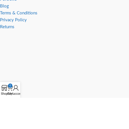
Blog
Terms & Conditions
Privacy Policy
Returns
0
Shop
Cart
My account