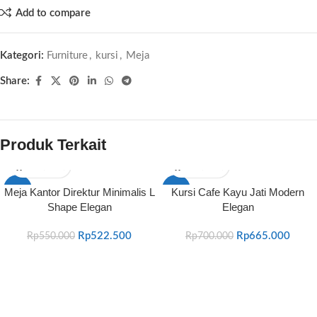
Add to compare
Kategori:
Furniture
,
kursi
,
Meja
Share:
Produk Terkait
-5%
-5%
Meja Kantor Direktur Minimalis L
Kursi Cafe Kayu Jati Modern
Shape Elegan
Elegan
Rp
522.500
Rp
665.000
Rp
550.000
Rp
700.000