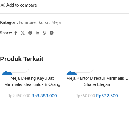
Add to compare
Kategori:
Furniture
,
kursi
,
Meja
Share:
Produk Terkait
-6%
-5%
Meja Meeting Kayu Jati
Meja Kantor Direktur Minimalis L
Minimalis Ideal untuk 8 Orang
Shape Elegan
Rp
8.883.000
Rp
522.500
Rp
9.450.000
Rp
550.000