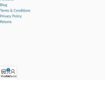
Blog
Terms & Conditions
Privacy Policy
Returns
0
Shop
Cart
My account