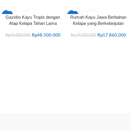
-3%
-6%
Gazebo Kayu Tropis dengan
Rumah Kayu Jawa Berbahan
Atap Kelapa Tahan Lama
Kelapa yang Berkelanjutan
HOT
HOT
Rp
48.500.000
Rp
17.860.000
Rp
50.000.000
Rp
19.000.000