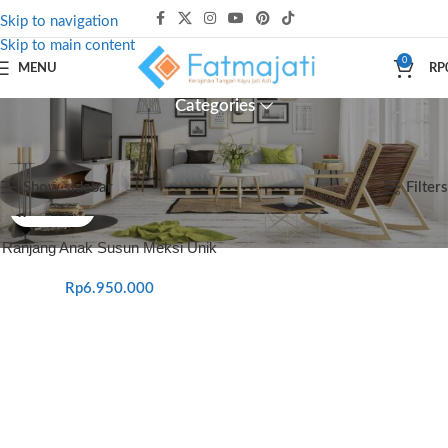
Skip to navigation
Skip to main content
0
MENU
RP
Categories
Beranda
Produk dengan tag “tempat tidur anak bentuk rumah”
Menampilkan hasil tunggal
Show sidebar
Filters
Ranjang Anak Susun Meksi Unik
Rp
6.950.000