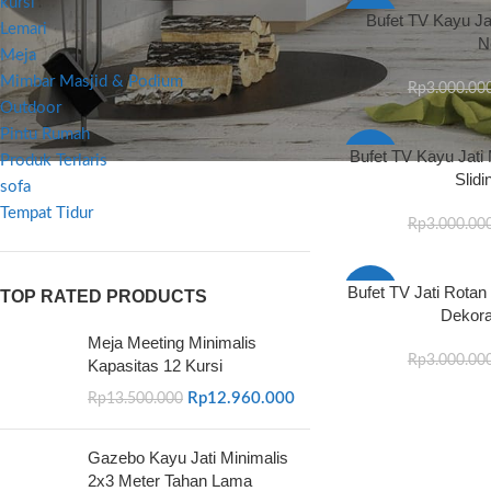
kursi
Bufet TV Kayu Ja
-3%
Lemari
N
Meja
Mimbar Masjid & Podium
Rp
3.000.00
Outdoor
Pintu Rumah
Bufet TV Kayu Jati 
-5%
Produk Terlaris
Slidi
sofa
Tempat Tidur
Rp
3.000.00
Bufet TV Jati Rotan
-9%
TOP RATED PRODUCTS
Dekor
Meja Meeting Minimalis
Rp
3.000.00
Kapasitas 12 Kursi
Rp
12.960.000
Rp
13.500.000
Gazebo Kayu Jati Minimalis
2x3 Meter Tahan Lama