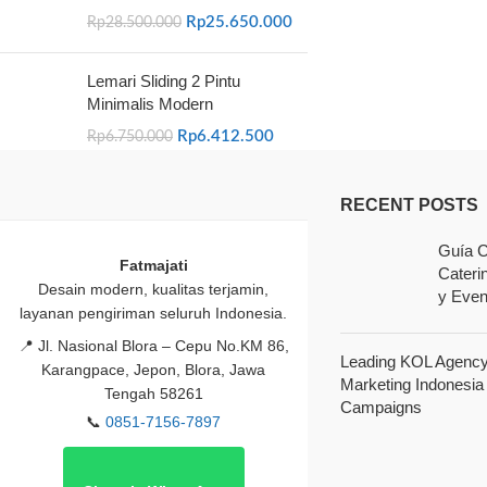
Rp
25.650.000
Rp
28.500.000
Lemari Sliding 2 Pintu
Minimalis Modern
Rp
6.412.500
Rp
6.750.000
RECENT POSTS
Guía C
Fatmajati
Cateri
Desain modern, kualitas terjamin,
y Even
layanan pengiriman seluruh Indonesia.
📍
Jl. Nasional Blora – Cepu No.KM 86,
Leading KOL Agency 
Karangpace, Jepon, Blora, Jawa
Marketing Indonesia
Tengah 58261
Campaigns
📞
0851-7156-7897