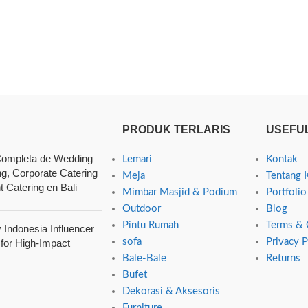
PRODUK TERLARIS
USEFUL
ompleta de Wedding
Lemari
Kontak
ng, Corporate Catering
Meja
Tentang 
t Catering en Bali
Mimbar Masjid & Podium
Portfolio
Outdoor
Blog
Pintu Rumah
Terms & 
Indonesia Influencer
sofa
Privacy P
 for High-Impact
Bale-Bale
Returns
Bufet
Dekorasi & Aksesoris
Furniture