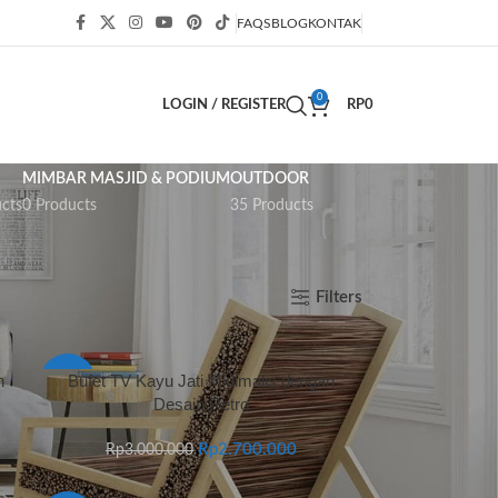
FAQS
BLOG
KONTAK
0
LOGIN / REGISTER
RP
0
MIMBAR MASJID & PODIUM
OUTDOOR
cts
0 Products
35 Products
Show
9
12
18
24
Filters
n
Bufet TV Kayu Jati Minimalis dengan
-10%
Desain Retro
Rp
2.700.000
Rp
3.000.000