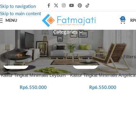
Skip to navigation
Skip to main content
0
MENU
RP
Categories
Beranda
Produk dengan tag “dipan anak modern”
Menampilkan semua 2 hasil
Show sidebar
Filters
Kasur Tingkat Minimalis Leyburn
Kasur Tingkat Minimalis Angelica
Rp
6.550.000
Rp
6.550.000