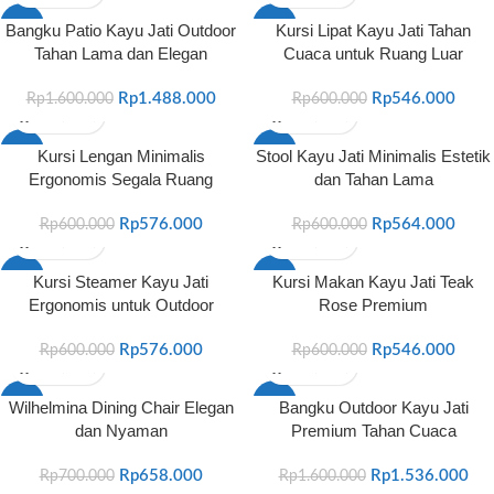
-7%
-9%
Bangku Patio Kayu Jati Outdoor
Kursi Lipat Kayu Jati Tahan
Tahan Lama dan Elegan
Cuaca untuk Ruang Luar
HOT
HOT
Rp
1.488.000
Rp
546.000
Rp
1.600.000
Rp
600.000
-4%
-6%
Kursi Lengan Minimalis
Stool Kayu Jati Minimalis Estetik
Ergonomis Segala Ruang
dan Tahan Lama
HOT
HOT
Rp
576.000
Rp
564.000
Rp
600.000
Rp
600.000
-4%
-9%
Kursi Steamer Kayu Jati
Kursi Makan Kayu Jati Teak
Ergonomis untuk Outdoor
Rose Premium
HOT
HOT
Rp
576.000
Rp
546.000
Rp
600.000
Rp
600.000
-6%
-4%
Wilhelmina Dining Chair Elegan
Bangku Outdoor Kayu Jati
dan Nyaman
Premium Tahan Cuaca
HOT
HOT
Rp
658.000
Rp
1.536.000
Rp
700.000
Rp
1.600.000