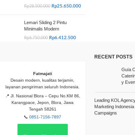
Rp
25.650.000
Rp
28.500.000
Lemari Sliding 2 Pintu
Minimalis Modern
Rp
6.412.500
Rp
6.750.000
RECENT POSTS
Guía C
Fatmajati
Cateri
Desain modern, kualitas terjamin,
y Even
layanan pengiriman seluruh Indonesia.
📍
Jl. Nasional Blora – Cepu No.KM 86,
Leading KOL Agency 
Karangpace, Jepon, Blora, Jawa
Marketing Indonesia
Tengah 58261
Campaigns
📞
0851-7156-7897