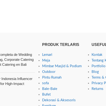
PRODUK TERLARIS
USEFUL
ompleta de Wedding
Lemari
Kontak
ng, Corporate Catering
Meja
Tentang 
t Catering en Bali
Mimbar Masjid & Podium
Portfolio
Outdoor
Blog
Pintu Rumah
Terms & 
Indonesia Influencer
sofa
Privacy P
 for High-Impact
Bale-Bale
Returns
Bufet
Dekorasi & Aksesoris
Furniture