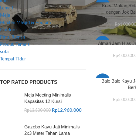
kursi
Kursi Makan Rotan
-4%
Lemari
dengan Jok Ber
Meja
Mimbar Masjid & Podium
Rp
1.000.0
Outdoor
Pintu Rumah
Almari Jam Hias Jat
-3%
Produk Terlaris
sofa
Rp
4.000.00
Tempat Tidur
Bale Bale Kayu J
-7%
TOP RATED PRODUCTS
Berk
Meja Meeting Minimalis
Rp
5.000.00
Kapasitas 12 Kursi
Rp
12.960.000
Rp
13.500.000
Gazebo Kayu Jati Minimalis
2x3 Meter Tahan Lama