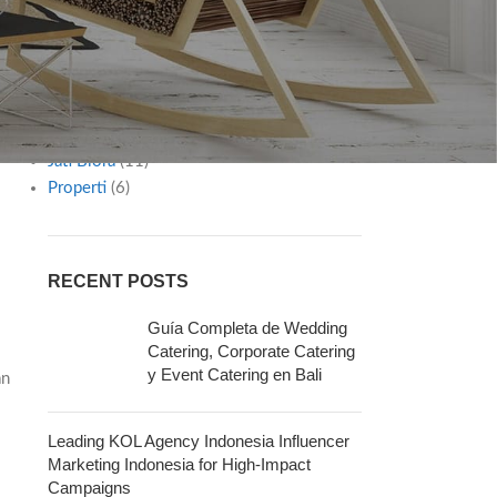
Diy
(2)
Furniture
(1)
Gaya Hidup
(12)
Inspiration
(8)
Interior Ideas
(7)
Jasa & Layanan
(30)
Jati Blora
(11)
Properti
(6)
RECENT POSTS
Guía Completa de Wedding
Catering, Corporate Catering
y Event Catering en Bali
an
Leading KOL Agency Indonesia Influencer
Marketing Indonesia for High-Impact
Campaigns