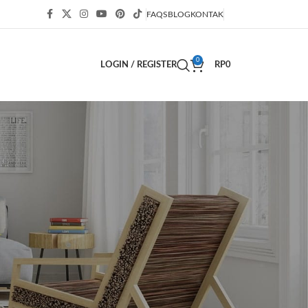
FAQS
BLOG
KONTAK
0
LOGIN / REGISTER
RP
0
KATEGORI
Bisnis
(63)
Blog
(54)
Decor
(2)
Decoration
(3)
Design
(1)
Design trends
(1)