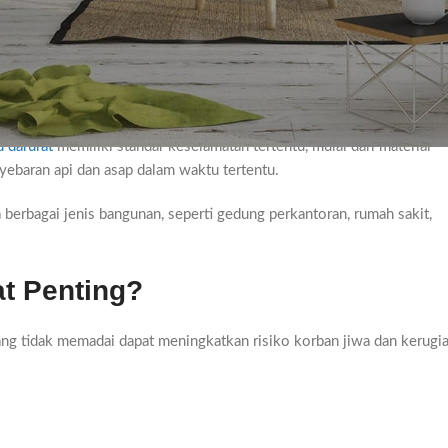
akuasi saat terjadi keadaan darurat seperti kebakaran, gempa bumi,
nkan penghuni bangunan keluar dengan cepat dan aman menuju area
u darurat
memiliki standar keselamatan tertentu, mulai dari material
ebaran api dan asap dalam waktu tertentu.
berbagai jenis bangunan, seperti gedung perkantoran, rumah sakit,
t Penting?
 yang tidak memadai dapat meningkatkan risiko korban jiwa dan kerugi