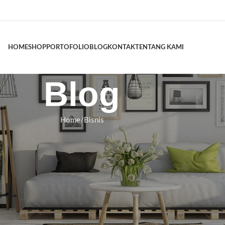
HOME
SHOP
PORTOFOLIO
BLOG
KONTAK
TENTANG KAMI
Blog
Home
Bisnis
ISNIS
 dan Pentingnya untuk Keselamatan
gunan
swara
On Juli 6, 2026