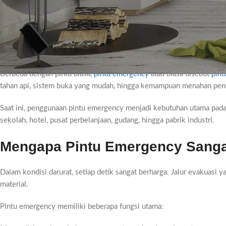
Apa Itu Pintu Emergency?
Pintu emergency adalah pintu khusus yang dirancang sebagai jalur ev
kebocoran gas, atau kondisi berbahaya lainnya. Pintu ini memungki
yang lebih aman.
Berbeda dengan pintu biasa,
pintu emergency
atau biasa disebut
pint
tahan api, sistem buka yang mudah, hingga kemampuan menahan peny
Saat ini, penggunaan pintu emergency menjadi kebutuhan utama pada 
sekolah, hotel, pusat perbelanjaan, gudang, hingga pabrik industri.
Mengapa Pintu Emergency Sanga
Dalam kondisi darurat, setiap detik sangat berharga. Jalur evakuasi
material.
Pintu emergency memiliki beberapa fungsi utama: