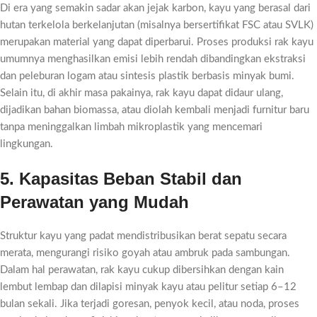
Di era yang semakin sadar akan jejak karbon, kayu yang berasal dari
hutan terkelola berkelanjutan (misalnya bersertifikat FSC atau SVLK)
merupakan material yang dapat diperbarui. Proses produksi rak kayu
umumnya menghasilkan emisi lebih rendah dibandingkan ekstraksi
dan peleburan logam atau sintesis plastik berbasis minyak bumi.
Selain itu, di akhir masa pakainya, rak kayu dapat didaur ulang,
dijadikan bahan biomassa, atau diolah kembali menjadi furnitur baru
tanpa meninggalkan limbah mikroplastik yang mencemari
lingkungan.
5. Kapasitas Beban Stabil dan
Perawatan yang Mudah
Struktur kayu yang padat mendistribusikan berat sepatu secara
merata, mengurangi risiko goyah atau ambruk pada sambungan.
Dalam hal perawatan, rak kayu cukup dibersihkan dengan kain
lembut lembap dan dilapisi minyak kayu atau pelitur setiap 6–12
bulan sekali. Jika terjadi goresan, penyok kecil, atau noda, proses