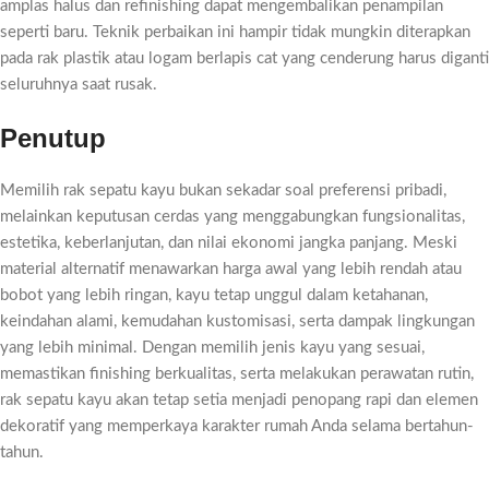
amplas halus dan refinishing dapat mengembalikan penampilan
seperti baru. Teknik perbaikan ini hampir tidak mungkin diterapkan
pada rak plastik atau logam berlapis cat yang cenderung harus diganti
seluruhnya saat rusak.
Penutup
Memilih rak sepatu kayu bukan sekadar soal preferensi pribadi,
melainkan keputusan cerdas yang menggabungkan fungsionalitas,
estetika, keberlanjutan, dan nilai ekonomi jangka panjang. Meski
material alternatif menawarkan harga awal yang lebih rendah atau
bobot yang lebih ringan, kayu tetap unggul dalam ketahanan,
keindahan alami, kemudahan kustomisasi, serta dampak lingkungan
yang lebih minimal. Dengan memilih jenis kayu yang sesuai,
memastikan finishing berkualitas, serta melakukan perawatan rutin,
rak sepatu kayu akan tetap setia menjadi penopang rapi dan elemen
dekoratif yang memperkaya karakter rumah Anda selama bertahun-
tahun.