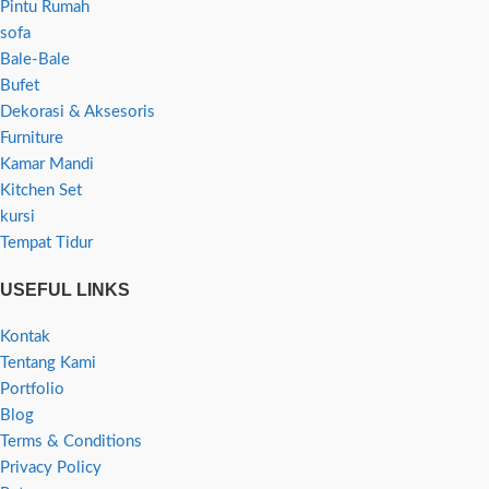
Pintu Rumah
sofa
Bale-Bale
Bufet
Dekorasi & Aksesoris
Furniture
Kamar Mandi
Kitchen Set
kursi
Tempat Tidur
USEFUL LINKS
Kontak
Tentang Kami
Portfolio
Blog
Terms & Conditions
Privacy Policy