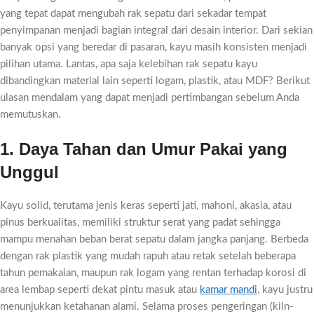
yang tepat dapat mengubah rak sepatu dari sekadar tempat
penyimpanan menjadi bagian integral dari desain interior. Dari sekian
banyak opsi yang beredar di pasaran, kayu masih konsisten menjadi
pilihan utama. Lantas, apa saja kelebihan rak sepatu kayu
dibandingkan material lain seperti logam, plastik, atau MDF? Berikut
ulasan mendalam yang dapat menjadi pertimbangan sebelum Anda
memutuskan.
1. Daya Tahan dan Umur Pakai yang
Unggul
Kayu solid, terutama jenis keras seperti jati, mahoni, akasia, atau
pinus berkualitas, memiliki struktur serat yang padat sehingga
mampu menahan beban berat sepatu dalam jangka panjang. Berbeda
dengan rak plastik yang mudah rapuh atau retak setelah beberapa
tahun pemakaian, maupun rak logam yang rentan terhadap korosi di
area lembap seperti dekat pintu masuk atau
kamar mandi
, kayu justru
menunjukkan ketahanan alami. Selama proses pengeringan (kiln-