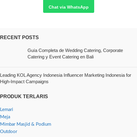
Chat via WhatsApp
RECENT POSTS
Guía Completa de Wedding Catering, Corporate
Catering y Event Catering en Bali
Leading KOL Agency Indonesia Influencer Marketing Indonesia for
High-Impact Campaigns
PRODUK TERLARIS
Lemari
Meja
Mimbar Masjid & Podium
Outdoor