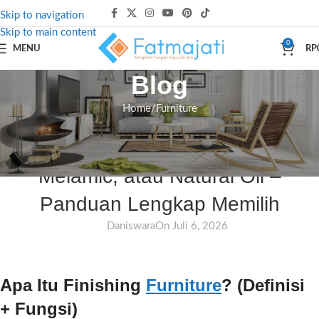
Skip to navigation
Skip to main content
0
MENU
RP
Blog
Home
Furniture
FURNITURE
Finishing Furniture: HPL, Duco,
Melamic, atau Natural Oil –
Panduan Lengkap Memilih
Daniswara
On Juli 6, 2026
Apa Itu Finishing
Furniture
? (Definisi
+ Fungsi)