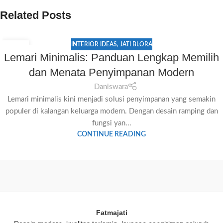
Related Posts
INTERIOR IDEAS
,
JATI BLORA
06
Lemari Minimalis: Panduan Lengkap Memilih
JUL
dan Menata Penyimpanan Modern
Daniswara
Lemari minimalis kini menjadi solusi penyimpanan yang semakin
populer di kalangan keluarga modern. Dengan desain ramping dan
fungsi yan...
CONTINUE READING
Fatmajati