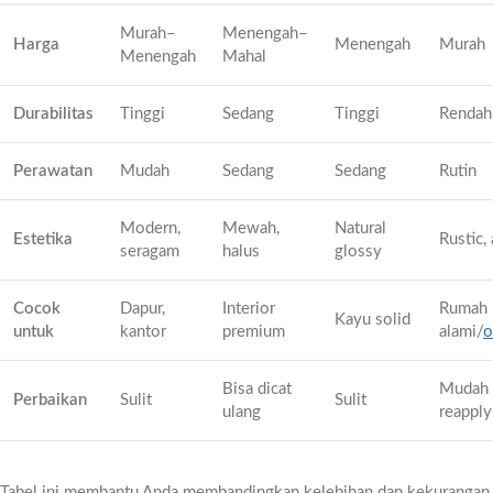
Murah–
Menengah–
Harga
Menengah
Murah
Menengah
Mahal
Durabilitas
Tinggi
Sedang
Tinggi
Rendah
Perawatan
Mudah
Sedang
Sedang
Rutin
Modern,
Mewah,
Natural
Estetika
Rustic,
seragam
halus
glossy
Cocok
Dapur,
Interior
Rumah
Kayu solid
untuk
kantor
premium
alami/
o
Bisa dicat
Mudah
Perbaikan
Sulit
Sulit
ulang
reapply
Tabel ini membantu Anda membandingkan kelebihan dan kekurangan