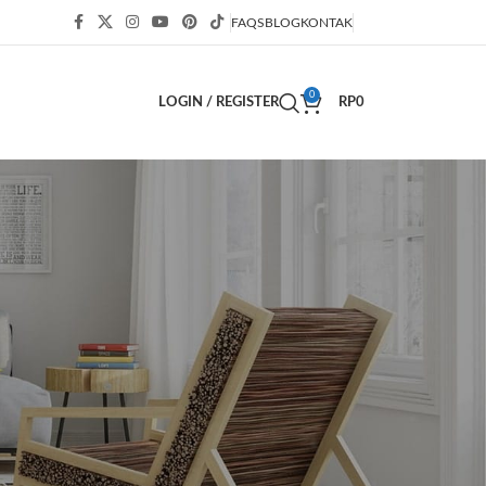
FAQS
BLOG
KONTAK
0
LOGIN / REGISTER
RP
0
KATEGORI
Bisnis
(63)
Blog
(54)
Decor
(2)
Decoration
(3)
Design
(1)
Design trends
(1)