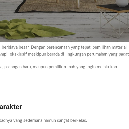
gutamakan Estetika dan Kenyamanan
akin meningkat. Banyak pemilik rumah menginginkan hunian yang
s mengeluarkan biaya desain yang mahal. Salah satu contoh inspirasi
asil menggabungkan unsur kesederhanaan, kemewahan, dan kenyamana
berbiaya besar. Dengan perencanaan yang tepat, pemilihan material
ampil eksklusif meskipun berada di lingkungan perumahan yang padat
da, pasangan baru, maupun pemilik rumah yang ingin melakukan
arakter
fasadnya yang sederhana namun sangat berkelas.