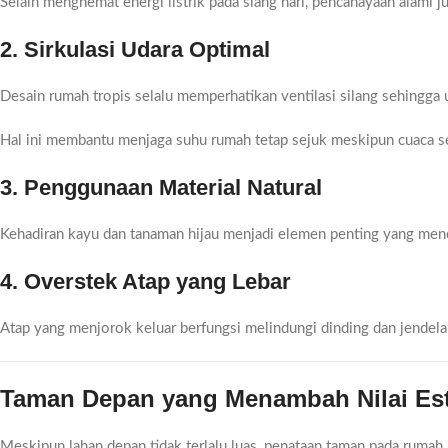
Selain menghemat energi listrik pada siang hari, pencahayaan alami j
2. Sirkulasi Udara Optimal
Desain rumah tropis selalu memperhatikan ventilasi silang sehingga 
Hal ini membantu menjaga suhu rumah tetap sejuk meskipun cuaca s
3. Penggunaan Material Natural
Kehadiran kayu dan tanaman hijau menjadi elemen penting yang men
4. Overstek Atap yang Lebar
Atap yang menjorok keluar berfungsi melindungi dinding dan jendela 
Taman Depan yang Menambah Nilai Est
Meskipun lahan depan tidak terlalu luas, penataan taman pada rumah 