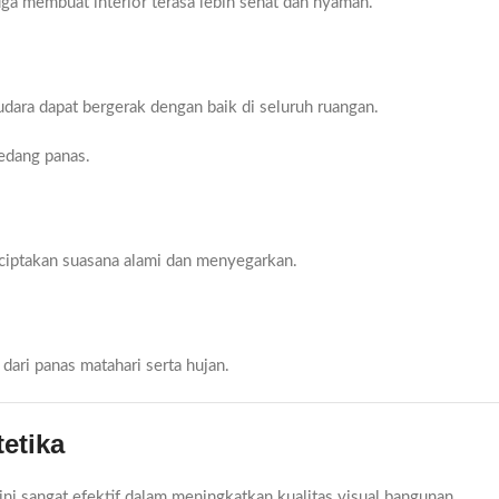
uga membuat interior terasa lebih sehat dan nyaman.
udara dapat bergerak dengan baik di seluruh ruangan.
edang panas.
ciptakan suasana alami dan menyegarkan.
dari panas matahari serta hujan.
etika
ini sangat efektif dalam meningkatkan kualitas visual bangunan.