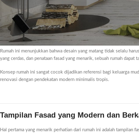
Desain Rumah Online Murah yang Men
Di era digital saat ini, kebutuhan akan
desain rumah online murah
sem
tampil modern, nyaman, dan memiliki nilai estetika tinggi tanpa haru
terbaik adalah rumah modern tropis pada gambar di atas yang berh
dalam satu konsep yang harmonis.
Rumah ini menunjukkan bahwa desain yang matang tidak selalu harus 
yang cerdas, dan penataan fasad yang menarik, sebuah rumah dapat t
Konsep rumah ini sangat cocok dijadikan referensi bagi keluarga mu
renovasi dengan pendekatan modern minimalis tropis.
Tampilan Fasad yang Modern dan Berk
Hal pertama yang menarik perhatian dari rumah ini adalah tampilan 