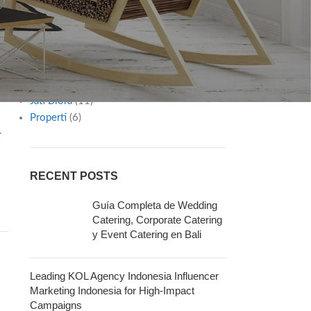
Diy
(2)
Furniture
(1)
Gaya Hidup
(12)
Inspiration
(8)
n
Interior Ideas
(7)
Jasa & Layanan
(30)
Jati Blora
(11)
Properti
(6)
.
RECENT POSTS
Guía Completa de Wedding
Catering, Corporate Catering
y Event Catering en Bali
Leading KOL Agency Indonesia Influencer
Marketing Indonesia for High-Impact
Campaigns