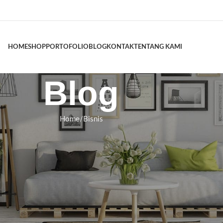
HOME
SHOP
PORTOFOLIO
BLOG
KONTAK
TENTANG KAMI
Blog
Home
Bisnis
PROPERTI
k Hunian Modern Tropis: Elegan,
al di Lahan Perkotaan
swara
On Juli 6, 2026