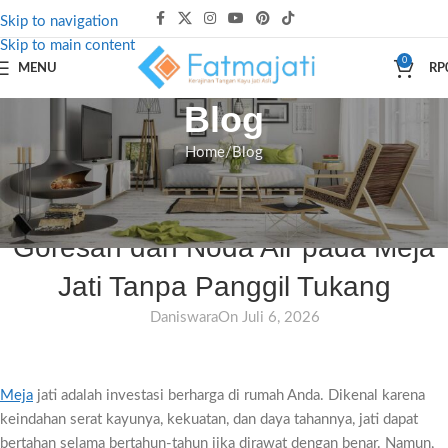
Skip to navigation
Skip to main content
0
MENU
RP
Blog
Home
Blog
BLOG
Cara Ampuh Menghilangkan
Goresan dan Noda Air pada Meja
Jati Tanpa Panggil Tukang
Daniswara
On Juli 6, 2026
Meja
jati adalah investasi berharga di rumah Anda. Dikenal karena
keindahan serat kayunya, kekuatan, dan daya tahannya, jati dapat
bertahan selama bertahun-tahun jika dirawat dengan benar. Namun,