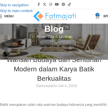
Skip to navigation
Skip to main content
0
MENU
RP
Blog
Home
Jasa & Layanan
JASA & LAYANAN
Batik Prabuseno: Perpaduan
Warisan Budaya dan Sentuhan
Modern dalam Karya Batik
Berkualitas
Daniswara
On Juli 6, 2026
Batik merupakan salah satu warisan budaya Indonesia yang memiliki