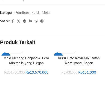
Kategori:
Furniture
,
kursi
,
Meja
Share:
Produk Terkait
-8%
-7%
Meja Meeting Panjang 420cm
Kursi Cafe Kayu Mix Rotan
Minimalis yang Elegan
Alami yang Elegan
Rp
13.570.000
Rp
651.000
Rp
14.750.000
Rp
700.000