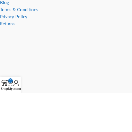
Blog
Terms & Conditions
Privacy Policy
Returns
0
Shop
Cart
My account