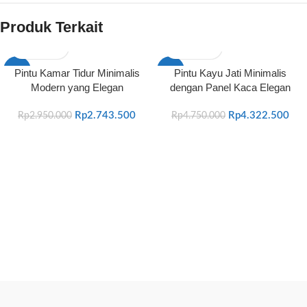
Produk Terkait
-7%
-9%
Pintu Kamar Tidur Minimalis
Pintu Kayu Jati Minimalis
Modern yang Elegan
dengan Panel Kaca Elegan
Rp
2.743.500
Rp
4.322.500
Rp
2.950.000
Rp
4.750.000