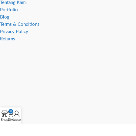
Tentang Kami
Portfolio
Blog
Terms & Conditions
Privacy Policy
Returns
0
Shop
Cart
My account