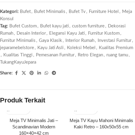
Kategori:
Bufet
,
Bufet Minimalis
,
Bufet Tv
,
Furniture Hotel
,
Meja
Konsul
Tag:
Bufet Custom
,
Bufet kayu jati
,
custom furniture
,
Dekorasi
Rumah
,
Desain Interior
,
Elegansi Kayu Jati
,
Furnitur Kustom
,
Furnitur Minimalis
,
Gaya Klasik
,
Interior Rumah
,
Investasi Furnitur
,
jeparamebelstore
,
Kayu Jati Asli
,
Koleksi Mebel
,
Kualitas Premium
,
Kualitas Tinggi
,
Pemesanan Furnitur
,
Retro Elegan
,
ruang tamu
,
TukangKayuJepara
Share:
Produk Terkait
Meja TV Minimalis Jati –
Meja TV Kayu Mahoni Minimalis
Scandinavian Modern
Kaki Retro – 160x50x55 cm
160×40×42 cm