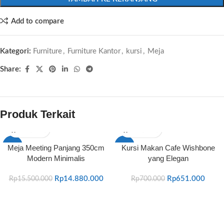
Add to compare
Kategori:
Furniture
,
Furniture Kantor
,
kursi
,
Meja
Share:
Produk Terkait
-4%
-7%
Meja Meeting Panjang 350cm
Kursi Makan Cafe Wishbone
Modern Minimalis
yang Elegan
Rp
14.880.000
Rp
651.000
Rp
15.500.000
Rp
700.000