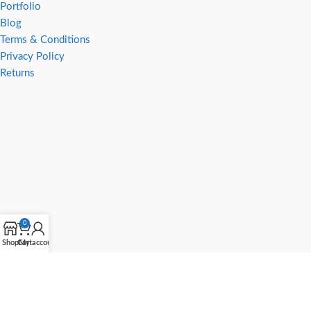
Portfolio
Blog
Terms & Conditions
Privacy Policy
Returns
0
Shop
Cart
My account