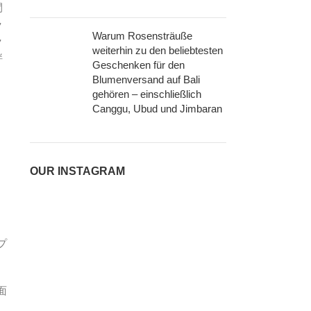
間
ラ
Warum Rosensträuße
ラ
weiterhin zu den beliebtesten
絆
Geschenken für den
Blumenversand auf Bali
gehören – einschließlich
Canggu, Ubud und Jimbaran
OUR INSTAGRAM
プ
面