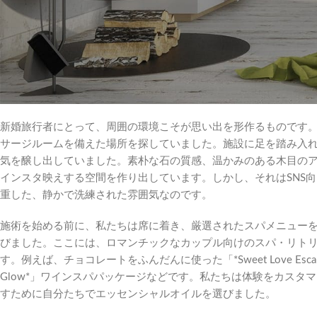
目まぐるしい日々です。バリ島全域でレビューやコラボレーショ
提供するほぼすべてのセラピー施設を体験する機会を得てきまし
と、理想的なデイスパを見つけるには、まったく異なるアプロー
トメントではなく、心から特別だと感じられ、美しく、二人で世
そうして私は、ジンバランの片隅にひっそりと佇む
avishaspabali.
新婚旅行者にとって、周囲の環境こそが思い出を形作るものです
サージルームを備えた場所を探していました。施設に足を踏み入
気を醸し出していました。素朴な石の質感、温かみのある木目の
インスタ映えする空間を作り出しています。しかし、それはSNS
重した、静かで洗練された雰囲気なのです。
施術を始める前に、私たちは席に着き、厳選されたスパメニュー
びました。ここには、ロマンチックなカップル向けのスパ・リト
す。例えば、チョコレートをふんだんに使った「*Sweet Love Esc
Glow*」ワインスパパッケージなどです。私たちは体験をカス
すために自分たちでエッセンシャルオイルを選びました。