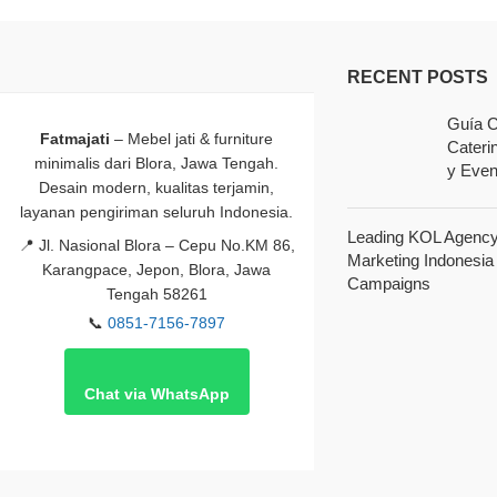
RECENT POSTS
Guía C
Fatmajati
– Mebel jati & furniture
Cateri
minimalis dari Blora, Jawa Tengah.
y Even
Desain modern, kualitas terjamin,
layanan pengiriman seluruh Indonesia.
Leading KOL Agency 
📍
Jl. Nasional Blora – Cepu No.KM 86,
Marketing Indonesia
Karangpace, Jepon, Blora, Jawa
Campaigns
Tengah 58261
📞
0851-7156-7897
Chat via WhatsApp