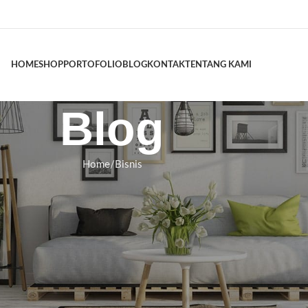
HOME
SHOP
PORTOFOLIO
BLOG
KONTAK
TENTANG KAMI
Blog
Home
Bisnis
ISNIS
.comが、おしゃれでインスタ映えするカ
えた最高のデイスパである理由
swara
On Juli 6, 2026
グルメレビュー、そして絶え間ない旅で埋め尽くされた、美しくも