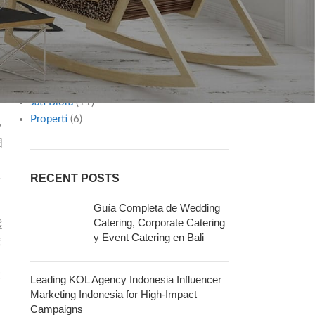
Diy
(2)
が
Furniture
(1)
Gaya Hidup
(12)
ー
Inspiration
(8)
Interior Ideas
(7)
Jasa & Layanan
(30)
Jati Blora
(11)
Properti
(6)
ッ
囲
く
尊
RECENT POSTS
Guía Completa de Wedding
Catering, Corporate Catering
選
y Event Catering en Bali
ま
癒
Leading KOL Agency Indonesia Influencer
Marketing Indonesia for High-Impact
Campaigns