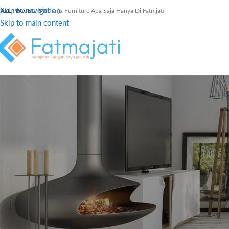
Skip to navigation
ALL PROJECTS
Belanja Furniture Apa Saja Hanya Di Fatmjati
Skip to main content
B
こんにちは！AvishaSpaBali
プルマッサージルームを備
Posted by
Dani
foodparadise.network
を運営している私の生活は、フードツアーや