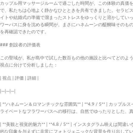
カップル用マッサージルームで過ごした時間が、この体験の真価
で、私たちは心地よく静かなひとときを共有できました。セラピ
イトや結婚式の準備で溜まったストレスをゆっくりと溶かしてい
ワーバスに身を沈める瞬間が、まさにハネムーンの醍醐味そのも
を再確認できたのです。
### 創設者の評価表
この聖域が、私が島中で試した数百もの他の施設と比べてどのよう
視点に分けて分析しました：
| 視点 | 評価 | 詳細 |
|—|—|—|
| **ハネムーン＆ロマンチックな雰囲気** | **4.9 / 5** 
ライベートなフラワーバスへの移行は、自然でゆったりとした、真
| **美観と視覚的魅力** | **4.8 / 5** | インスタグラ
的な印象を与えずに非常にフォトジェニックな背景を作り出していま