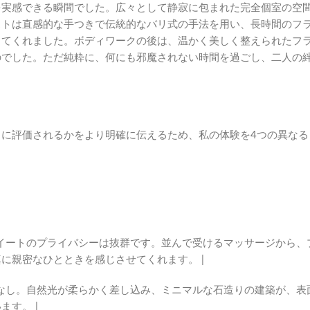
を実感できる瞬間でした。広々として静寂に包まれた完全個室の空
ストは直感的な手つきで伝統的なバリ式の手法を用い、長時間のフ
ってくれました。ボディワークの後は、温かく美しく整えられたフ
のでした。ただ純粋に、何にも邪魔されない時間を過ごし、二人の
に評価されるかをより明確に伝えるため、私の体験を4つの異なる
| カップルスイートのプライバシーは抜群です。並んで受けるマッサージから、
に親密なひとときを感じさせてくれます。 |
ム映えは間違いなし。自然光が柔らかく差し込み、ミニマルな石造りの建築が、表
す。 |