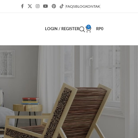
FAQS
BLOG
KONTAK
0
LOGIN / REGISTER
RP
0
KATEGORI
ッ
Bisnis
(63)
Blog
(54)
Decor
(2)
Decoration
(3)
Design
(1)
Design trends
(1)