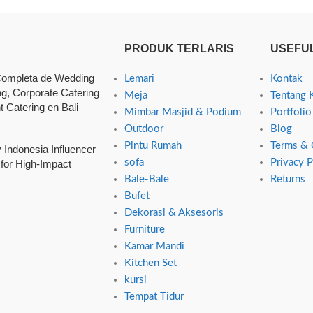
PRODUK TERLARIS
USEFUL
ompleta de Wedding
Lemari
Kontak
ng, Corporate Catering
Meja
Tentang 
t Catering en Bali
Mimbar Masjid & Podium
Portfolio
Outdoor
Blog
Pintu Rumah
Terms & 
Indonesia Influencer
sofa
Privacy P
 for High-Impact
Bale-Bale
Returns
Bufet
Dekorasi & Aksesoris
Furniture
Kamar Mandi
Kitchen Set
kursi
Tempat Tidur