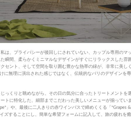
ンを行うウェルネスブランドやスパが数百もあるため、私はこの島
た。しかし、真にロマンチックなカップルでの休暇を過ごすとなる
チが必要だと気づいたのです。求めているのは単なる標準的なトリ
間の喧騒から離れられるような、親密な環境なのです。
com
を見つけました。
。私は、プライバシーが後回しにされていない、カップル専用のマ
れた瞬間、柔らかくミニマルなデザインがすぐにリラックスした雰
アクセント、そして空間を取り囲む豊かな熱帯の緑が、非常に美し
向けに無理に演出された感じではなく、伝統的なバリのデザインを
をじっくりと眺めながら、その日の気分に合ったトリートメントを
リートに特化した、細部までこだわった美しいメニューが揃ってい
ape*」や、最後に二人きりの赤ワインバスで締めくくる「*Grapes &
タマイズすることにし、簡単な希望フォームに記入して、旅の疲れを