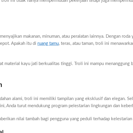
n, troli ini tidak hanya mempermudah pekerjaan tetapi juga memperi
m menyajikan makanan, minuman, atau peralatan lainnya. Dengan roda 
epot. Apakah itu di
ruang tamu
, teras, atau taman, troli ini menawar
kat material kayu jati berkualitas tinggi. Troli ini mampu menanggung
n
ahan alami, troli ini memiliki tampilan yang eksklusif dan elegan. Sel
 ini, Anda turut mendukung program pelestarian lingkungan dan keber
rikan nilai tambah bagi pengguna yang peduli terhadap kelestarian a
al