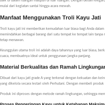
baik di dalam ruangan maupun di luar ruangan. Dengan desain elega
mulai dari kegiatan santai hingga acara mewah.
Manfaat Menggunakan Troli Kayu Jati
Troli kayu jati ini memberikan kemudahan luar biasa bagi Anda dala
memindahkan berbagai barang dari satu tempat ke tempat lain tanpa r
tetap menawan.
Keunggulan utama troli ini adalah daya tahannya yang luar biasa, ber
cuaca, membuatnya ideal untuk penggunaan jangka panjang.
Material Berkualitas dan Ramah Lingkunga
Dibuat dari kayu jati grade A yang terkenal dengan kekuatan dan keind
yang dikelola secara lestari oleh Perhutani. Dengan membeli produk
Produk ini diproses dengan metode ramah lingkungan, sehingga membe
Proses Pengeringan Kayu untuk Ketahanan Maksim