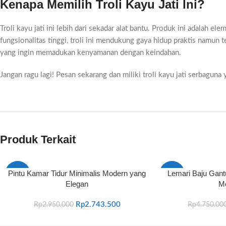
Kenapa Memilih Troli Kayu Jati Ini?
Troli kayu jati ini lebih dari sekadar alat bantu. Produk ini adala
fungsionalitas tinggi, troli ini mendukung gaya hidup praktis namun
yang ingin memadukan kenyamanan dengan keindahan.
Jangan ragu lagi! Pesan sekarang dan miliki troli kayu jati serbag
Produk Terkait
Pintu Kamar Tidur Minimalis Modern yang
Lemari Baju Gantu
-7%
-9%
Elegan
M
Rp
2.743.500
Rp
2.950.000
Rp
4.750.00