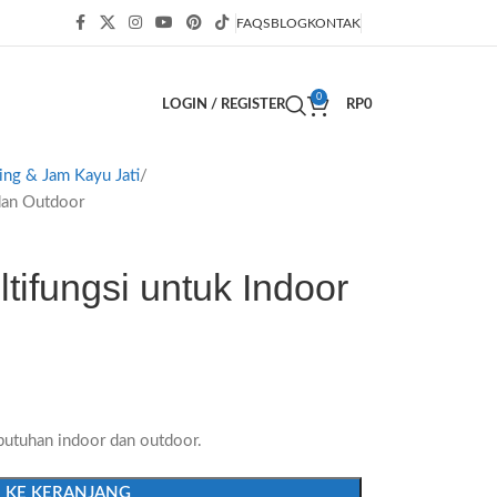
FAQS
BLOG
KONTAK
0
LOGIN / REGISTER
RP
0
ing & Jam Kayu Jati
 dan Outdoor
ltifungsi untuk Indoor
ebutuhan indoor dan outdoor.
 KE KERANJANG