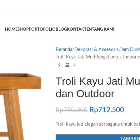
HOME
SHOP
PORTOFOLIO
BLOG
KONTAK
TENTANG KAMI
Beranda
Dekorasi & Aksesoris
Jam Dind
Troli Kayu Jati Multifungsi untuk Indoor
Troli Kayu Jati Mu
dan Outdoor
Rp
712.500
Rp
750.000
Troli kayu jati elegan serbaguna untuk k
TAMBAH