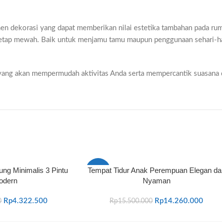
h elemen dekorasi yang dapat memberikan nilai estetika tambahan pada
 tetap mewah. Baik untuk menjamu tamu maupun penggunaan sehari-hari
una yang akan mempermudah aktivitas Anda serta mempercantik suasana
ng Minimalis 3 Pintu
Tempat Tidur Anak Perempuan Elegan da
-8%
odern
Nyaman
Rp
4.322.500
Rp
14.260.000
0
Rp
15.500.000