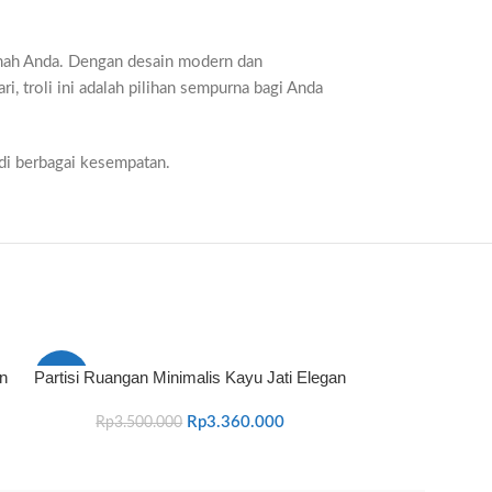
 rumah Anda. Dengan desain modern dan
, troli ini adalah pilihan sempurna bagi Anda
 di berbagai kesempatan.
n
Partisi Ruangan Minimalis Kayu Jati Elegan
Kursi Cafe K
-4%
-5%
Rp
3.360.000
Rp
3.500.000
Rp
700