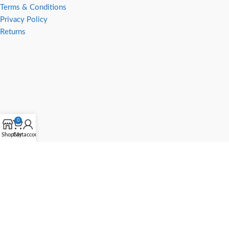
Terms & Conditions
Privacy Policy
Returns
0
Shop
Cart
My account