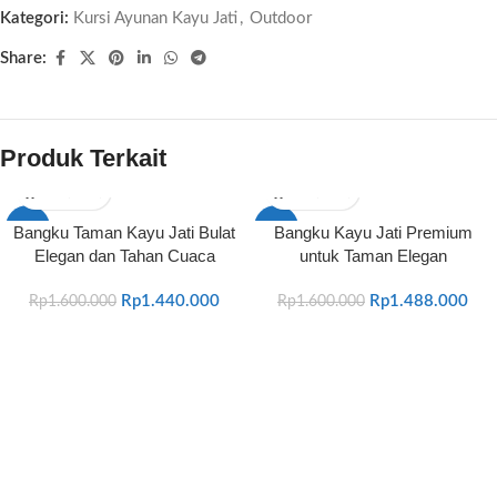
Kategori:
Kursi Ayunan Kayu Jati
,
Outdoor
Share:
Produk Terkait
-10%
-7%
Bangku Taman Kayu Jati Bulat
Bangku Kayu Jati Premium
Elegan dan Tahan Cuaca
untuk Taman Elegan
HOT
HOT
Rp
1.440.000
Rp
1.488.000
Rp
1.600.000
Rp
1.600.000