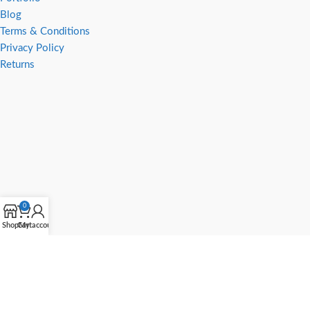
Blog
Terms & Conditions
Privacy Policy
Returns
0
Shop
Cart
My account