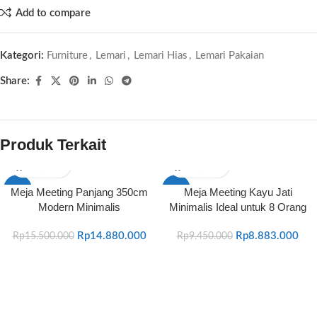
Add to compare
Kategori:
Furniture
,
Lemari
,
Lemari Hias
,
Lemari Pakaian
Share:
Produk Terkait
-4%
-6%
Meja Meeting Panjang 350cm
Meja Meeting Kayu Jati
Modern Minimalis
Minimalis Ideal untuk 8 Orang
Rp
14.880.000
Rp
8.883.000
Rp
15.500.000
Rp
9.450.000