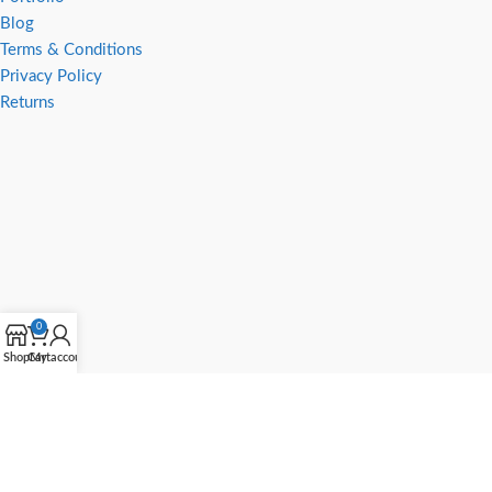
Blog
Terms & Conditions
Privacy Policy
Returns
0
Shop
Cart
My account