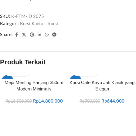
SKU:
K-FTM-ID 2075
Kategori:
Kursi Kantor
,
kursi
Share:
Produk Terkait
-4%
-8%
Meja Meeting Panjang 350cm
Kursi Cafe Kayu Jati Klasik yang
Modern Minimalis
Elegan
Rp
14.880.000
Rp
644.000
Rp
15.500.000
Rp
700.000