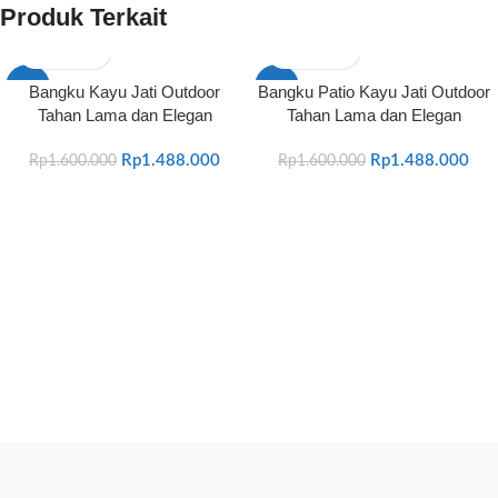
Produk Terkait
-7%
-7%
Bangku Kayu Jati Outdoor
Bangku Patio Kayu Jati Outdoor
Tahan Lama dan Elegan
Tahan Lama dan Elegan
HOT
HOT
Rp
1.488.000
Rp
1.488.000
Rp
1.600.000
Rp
1.600.000